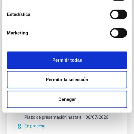
Estadística
Marketing
CONTRATO INDEFINIDO
UN CONTRATO POSTDOCTORAL EN EL
IAC BINARIAS DE RAYOS X PS-2026-066
Permitir todas
El IAC (Tenerife) anuncia UN contrato postdoctoral
para trabajar en el proyecto vinculado a la línea de
investigación “ Agujeros negros, estrellas de
Permitir la selección
neutrones, enanas blancas y su entorno local ”. El
contrato está financiado por el proyecto “ Acreción,
eyección y propiedades dinámicas de las binarias de
rayos-X: desde los sistemas clásicos
Denegar
Fecha de publicación
05/06/2026
Plazo de presentación hasta el
06/07/2026
En proceso