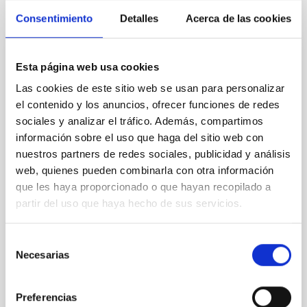
Te puede interesar
Consentimiento
Detalles
Acerca de las cookies
CONTRATO INDEFINIDO
Esta página web usa cookies
UN CONTRATO POSTDOCTORAL
Las cookies de este sitio web se usan para personalizar
Astroparticulas-MAGIC 2026
el contenido y los anuncios, ofrecer funciones de redes
sociales y analizar el tráfico. Además, compartimos
El IAC (Tenerife) anuncia UN contrato postdoctoral
información sobre el uso que haga del sitio web con
para trabajar en el proyecto vinculado a la línea de
nuestros partners de redes sociales, publicidad y análisis
investigación “ Astrofísica de Partículas”. El contrato
web, quienes pueden combinarla con otra información
está financiado por el proyecto “Acuerdo IAC-MAGIC”
(P/300461), cuya Investigadora principal es la Dra.
que les haya proporcionado o que hayan recopilado a
Mónica Vázquez Acosta. Los temas de investigación
partir del uso que haya hecho de sus servicios.
del IAC incluyen la mayor parte de
Selección
Fecha de publicación
29/06/2026
Necesarias
Plazo de presentación hasta el
27/07/2026
de
consentimiento
En proceso
Preferencias