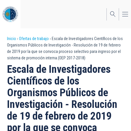
Pasar
al
contenido
principal
Sobrescribir
Inicio
Ofertas de trabajo
Escala de Investigadores Científicos de los
Organismos Públicos de Investigación - Resolución de 19 de febrero
enlaces
de 2019 por la que se convoca proceso selectivo para ingreso por el
sistema de promoción interna.(OEP 2017-2018)
de
Escala de Investigadores
ayuda
Científicos de los
a
Organismos Públicos de
la
navegación
Investigación - Resolución
de 19 de febrero de 2019
por la que se convoca