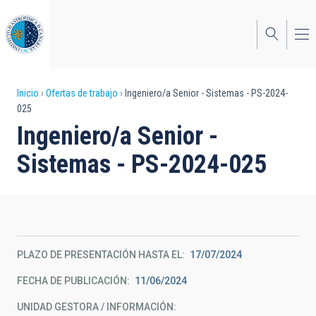
Pasar
al
contenido
principal
Sobrescribir
Inicio
Ofertas de trabajo
Ingeniero/a Senior - Sistemas - PS-2024-
025
enlaces
Ingeniero/a Senior -
de
Sistemas - PS-2024-025
ayuda
a
la
navegación
PLAZO DE PRESENTACIÓN HASTA EL
17/07/2024
FECHA DE PUBLICACIÓN
11/06/2024
UNIDAD GESTORA / INFORMACIÓN