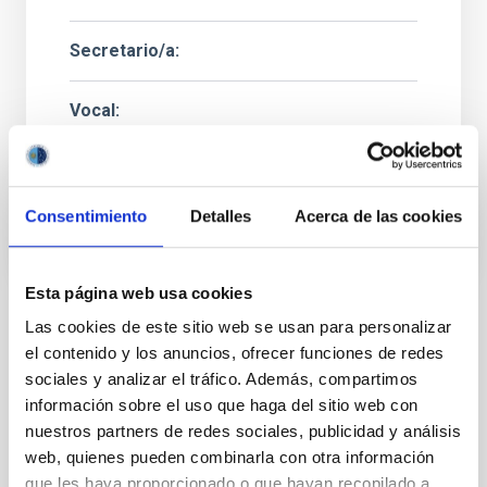
Secretario/a
Vocal
Mr.
José Miguel
Herreros Linares
Instituto de Astrofísica de Canarias (IAC)
Ingeniero/a Senior
Consentimiento
Detalles
Acerca de las cookies
Esta página web usa cookies
Las cookies de este sitio web se usan para personalizar
ESTADO
el contenido y los anuncios, ofrecer funciones de redes
EN PROCESO
sociales y analizar el tráfico. Además, compartimos
PERFIL DEL PUESTO
información sobre el uso que haga del sitio web con
TÉCNICO/A
nuestros partners de redes sociales, publicidad y análisis
TITULACIÓN REQUERIDA
web, quienes pueden combinarla con otra información
NIVEL ESPAÑOL MÁSTER (MECES 3)
que les haya proporcionado o que hayan recopilado a