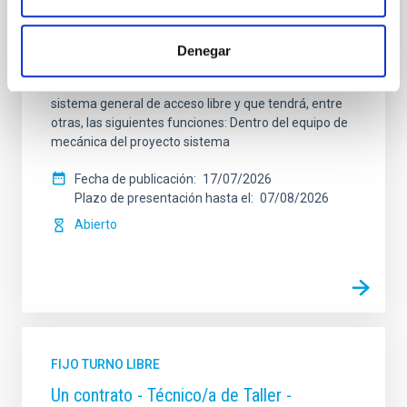
Se convoca proceso selectivo para formalizar un
contrato laboral de duración indefinida (Artículo 23bis
Denegar
de la Ley 14/2011, de 1 de junio, de la Ciencia, la
Tecnología y la Innovación), fuera de convenio, por el
sistema general de acceso libre y que tendrá, entre
otras, las siguientes funciones: Dentro del equipo de
mecánica del proyecto sistema
Fecha de publicación
17/07/2026
Plazo de presentación hasta el
07/08/2026
Abierto
FIJO TURNO LIBRE
Un contrato - Técnico/a de Taller -