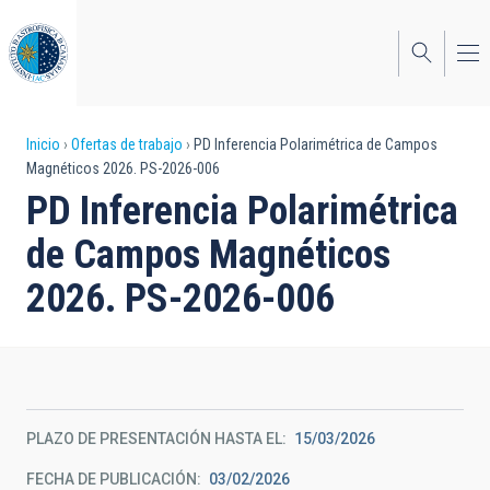
Pasar
al
contenido
principal
Sobrescribir
Inicio
Ofertas de trabajo
PD Inferencia Polarimétrica de Campos
Magnéticos 2026. PS-2026-006
enlaces
PD Inferencia Polarimétrica
de
de Campos Magnéticos
ayuda
2026. PS-2026-006
a
la
navegación
PLAZO DE PRESENTACIÓN HASTA EL
15/03/2026
FECHA DE PUBLICACIÓN
03/02/2026