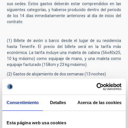
sus sedes. Estos gastos deberán estar comprendidos en las
siguientes categorías, y haberse producido dentro del periodo
de los 14 días inmediatamente anteriores al día de inicio del
contrato:
(1) Billete de avión o barco desde el lugar de su residencia
hasta Tenerife. El precio del billete será en la tarifa más
económica. La tarifa incluye una maleta de cabina (56x40x25,
10 kg máximo) como equipaje de mano, y una maleta como
equipaje facturado (158cm y 23 kg máximo).
(2) Gastos de alojamiento de dos semanas (13 noches)
(3) Gastos de manutención (37,40€ x 14 días).
No se reembolsará ningún otro tipo de gasto (taxi, tren,
Consentimiento
Detalles
Acerca de las cookies
autobús, etc.). Esta ayuda tiene consideración de retribución
dineraria, y al importe justificado se le aplicará la retención del
Impuesto de la Renta de las Personas Físicas (IRPF)
Esta página web usa cookies
correspondiente.