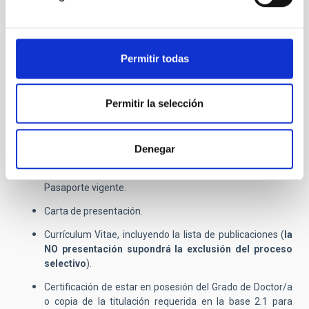
idProc=100501
Alternativamente, puede seguir las
instrucciones que se detallan en el correspondiente anuncio
oficial en nuestra página web.
Permitir todas
Se enviará la siguiente documentación:
Permitir la selección
Formulario online indicando el nombre y código de la
Denegar
convocatoria (
PS-2026-006
)
Copia del Documento Nacional de Identidad / NIE /
Pasaporte vigente.
Carta de presentación.
Currículum Vitae, incluyendo la lista de publicaciones (
la
NO presentación supondrá la exclusión del proceso
selectivo
).
Certificación de estar en posesión del Grado de Doctor/a
o copia de la titulación requerida en la base 2.1 para