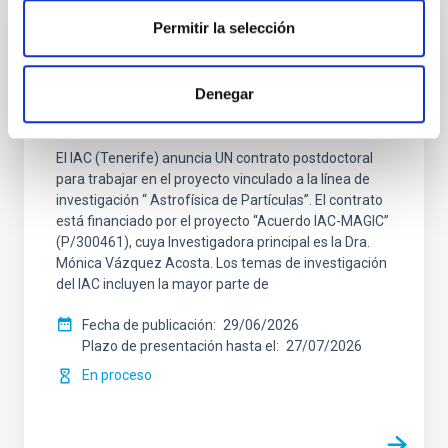
Permitir la selección
CONTRATO INDEFINIDO
Denegar
UN CONTRATO POSTDOCTORAL
Astroparticulas-MAGIC 2026
El IAC (Tenerife) anuncia UN contrato postdoctoral
para trabajar en el proyecto vinculado a la línea de
investigación “ Astrofísica de Partículas”. El contrato
está financiado por el proyecto “Acuerdo IAC-MAGIC”
(P/300461), cuya Investigadora principal es la Dra.
Mónica Vázquez Acosta. Los temas de investigación
del IAC incluyen la mayor parte de
Fecha de publicación
29/06/2026
Plazo de presentación hasta el
27/07/2026
En proceso