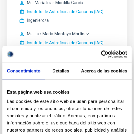
Ms.
María Iciar
Montilla García
Instituto de Astrofísica de Canarias (IAC)
Ingeniero/a
Ms.
Luz María
Montoya Martínez
Instituto de Astrofísica de Canarias (IAC)
Ingeniero/a
Consentimiento
Detalles
Acerca de las cookies
ESTADO
Esta página web usa cookies
RESUELTO
Las cookies de este sitio web se usan para personalizar
PERFIL DEL PUESTO
el contenido y los anuncios, ofrecer funciones de redes
INVESTIGADOR/A DOCTOR
sociales y analizar el tráfico. Además, compartimos
TITULACIÓN REQUERIDA
información sobre el uso que haga del sitio web con
NIVEL ESPAÑOL DOCTOR (MECES 4)
nuestros partners de redes sociales, publicidad y análisis