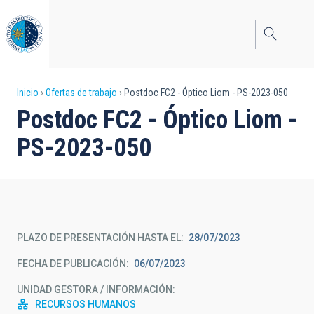
Pasar
al
contenido
principal
Sobrescribir
Inicio
Ofertas de trabajo
Postdoc FC2 - Óptico Liom - PS-2023-050
Postdoc FC2 - Óptico Liom -
enlaces
PS-2023-050
de
ayuda
a
la
PLAZO DE PRESENTACIÓN HASTA EL
28/07/2023
navegación
FECHA DE PUBLICACIÓN
06/07/2023
UNIDAD GESTORA / INFORMACIÓN
RECURSOS HUMANOS