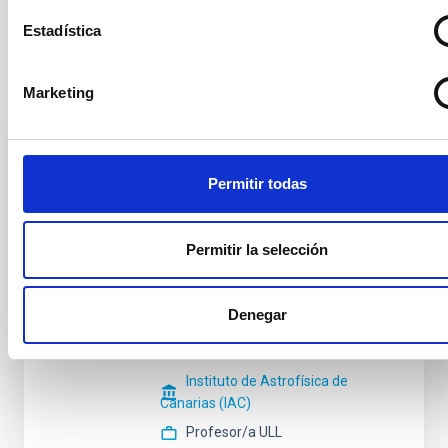
Estadística
Tribunal titular
Marketing
Presidente/a
Sr.
Ignacio
Permitir todas
González Martínez-Pais
Instituto de Astrofísica de
Canarias (IAC)
Permitir la selección
Profesor/a ULL
Denegar
Secretario/a
Sr.
Pablo
Rodríguez Gil
Instituto de Astrofísica de
Canarias (IAC)
Profesor/a ULL