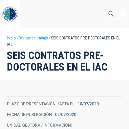
Pasar
al
contenido
principal
Sobrescribir
Inicio
Ofertas de trabajo
SEIS CONTRATOS PRE-DOCTORALES EN EL
IAC
enlaces
SEIS CONTRATOS PRE-
de
DOCTORALES EN EL IAC
ayuda
a
la
navegación
PLAZO DE PRESENTACIÓN HASTA EL
10/07/2020
FECHA DE PUBLICACIÓN
02/07/2020
UNIDAD GESTORA / INFORMACIÓN