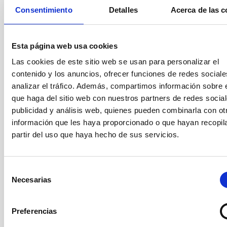
Una vez realizado este trámite de solicitud telemática, NO es
Consentimiento
Detalles
Acerca de las c
necesaria la presentación en papel de las solicitudes
Esta página web usa cookies
La no presentación de la solicitud en tiempo y forma y la no
presentación del Impreso de Solicitud (único documento
Las cookies de este sitio web se usan para personalizar el
preceptivo
NO
subsanable) supondrá la exclusión del candidato.
contenido y los anuncios, ofrecer funciones de redes sociale
En el caso de que las solicitudes se presenten a través de las
analizar el tráfico. Además, compartimos información sobre 
oficinas de Correos deberán ir en sobre abierto para ser
que haga del sitio web con nuestros partners de redes social
fechadas y selladas por el funcionario de Correos antes de
publicidad y análisis web, quienes pueden combinarla con ot
proceder a su envío certificado y siempre antes de la fecha
información que les haya proporcionado o que hayan recopil
límite. Las solicitudes que se envíen sólo con la fecha en el sello
del sobre se excluirán del proceso. La dirección postal para
partir del uso que haya hecho de sus servicios.
remitir la documentación es:
Instituto de Astrofísica de
Canarias, Secretaría de Investigación, C/ Vía Láctea s/n, E-
38205 La Laguna, Tenerife.
Selección
Necesarias
de
consentimiento
Para cualquier información adicional, contactar con la
Secretaría del Área de Enseñanza (secens at
aaj
[at]
iac.es
Preferencias
(
iac.es
)
).