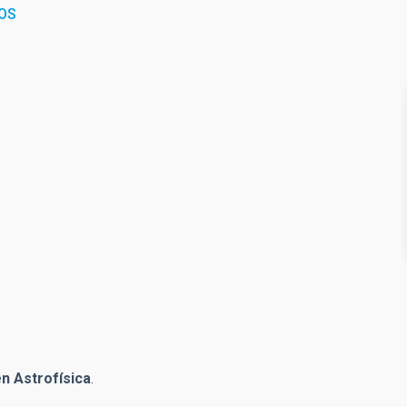
OS
en
Astrofísica
.