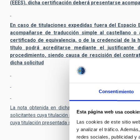
(EEES), dicha certificación deberá presentarse acompañ
En caso de titulaciones expedidas fuera del Espacio 
acompañarse de traducción simple al castellano o 
certificado de equivalencia, o de la credencial de l
título podrá acreditarse mediante el justificante 
procedimiento, siendo causa de rescisión del contra
dicha solicitud
Consentimiento
La nota obtenida en dicha titulación ha de ser de 7,0 
Esta página web usa cookie
solicitantes cuya titulación presentada sea la licenciatura, 
Las cookies de este sitio we
cuya titulación presentada sea Grado + Máster.
y analizar el tráfico. Ademá
redes sociales, publicidad y