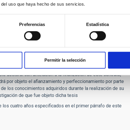
r del uso que haya hecho de sus servicios.
do, deberán haberse finalizado en fecha igual o posterior al
Preferencias
Estadística
ctoral será de cuatro años, evaluable por períodos anuales
ñanza Superior del IAC, asesorado por la Comisión de
manencia en el programa. En ningún caso la duración
Permitir la selección
is doctoral con antelación a la finalización de este contrato,
rá por objeto el afianzamiento y perfeccionamiento por parte
de los conocimientos adquiridos durante la realización de su
stigación de que fue objeto dicha tesis
e los cuatro años especificados en el primer párrafo de este