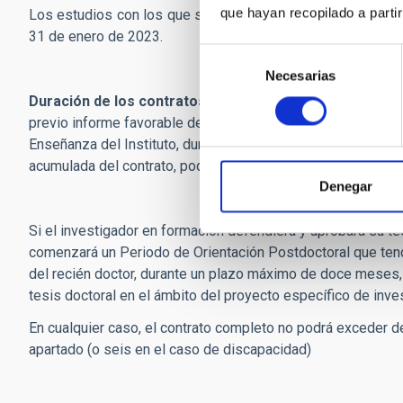
que hayan recopilado a parti
Los estudios con los que se accede al Programa de Doctora
31 de enero de 2023.
Selección
Necesarias
de
consentimiento
Duración de los contratos:
La duración del contrato predo
previo informe favorable del Coordinador del Área de Ense
Enseñanza del Instituto, durante el tiempo que dure su per
acumulada del contrato, podrá exceder de cuatro años.
Denegar
Si el investigador en formación defendiera y aprobará su tes
comenzará un Periodo de Orientación Postdoctoral que tend
del recién doctor, durante un plazo máximo de doce meses, 
tesis doctoral en el ámbito del proyecto específico de inve
En cualquier caso, el contrato completo no podrá exceder d
apartado (o seis en el caso de discapacidad)