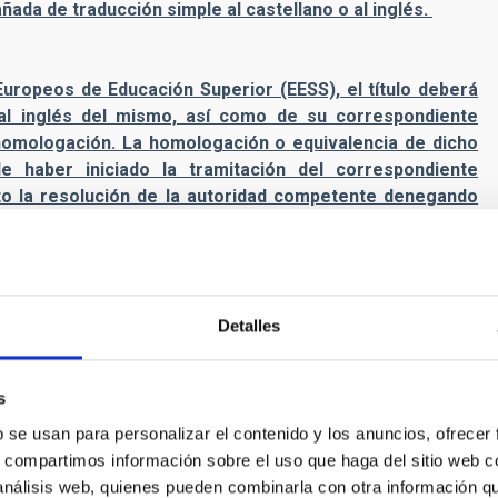
ada de traducción simple al castellano o al inglés.
Europeos de Educación Superior (EESS), el título deberá
al inglés del mismo, así como de su correspondiente
a homologación. La homologación o equivalencia de dicho
de haber iniciado la tramitación del correspondiente
to la resolución de la autoridad competente denegando
Detalles
puntos (en una escala de 1 a 10) o superior en el caso de
s
y 7,5 puntos para el master, en el caso de aquellos solicitantes,
b se usan para personalizar el contenido y los anuncios, ofrecer
s, compartimos información sobre el uso que haga del sitio web 
 análisis web, quienes pueden combinarla con otra información q