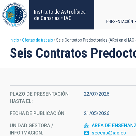
Pasar
al
Instituto de Astrofísica
contenido
de Canarias • IAC
PRESENTACIÓN
principal
Navega
Sobrescribir
Inicio
Ofertas de trabajo
Seis Contratos Predoctorales (ARs) en el IAC
principa
Seis Contratos Predoct
enlaces
de
ayuda
PLAZO DE PRESENTACIÓN
22/07/2026
a
HASTA EL
la
FECHA DE PUBLICACIÓN
21/05/2026
navegación
UNIDAD GESTORA /
ÁREA DE ENSEÑAN
INFORMACIÓN
secens@iac.es