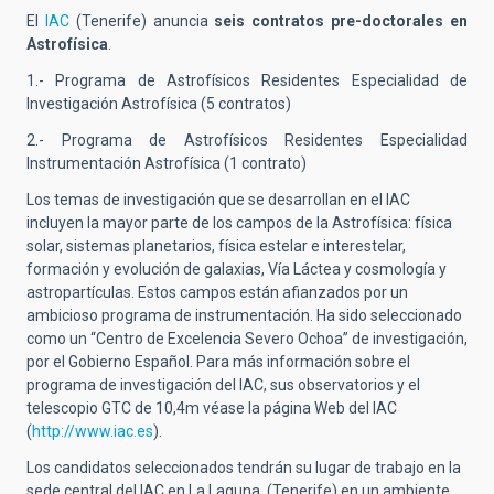
El
IAC
(Tenerife) anuncia
seis contratos pre-doctorales en
Astrofísica
.
1.- Programa de Astrofísicos Residentes Especialidad de
Investigación Astrofísica (5 contratos)
2.- Programa de Astrofísicos Residentes Especialidad
Instrumentación Astrofísica (1 contrato)
Los temas de investigación que se desarrollan en el IAC
incluyen la mayor parte de los campos de la Astrofísica: física
solar, sistemas planetarios, física estelar e interestelar,
formación y evolución de galaxias, Vía Láctea y cosmología y
astropartículas. Estos campos están afianzados por un
ambicioso programa de instrumentación. Ha sido seleccionado
como un “Centro de Excelencia Severo Ochoa” de investigación,
por el Gobierno Español. Para más información sobre el
programa de investigación del IAC, sus observatorios y el
telescopio GTC de 10,4m véase la página Web del IAC
(
http://www.iac.es
).
Los candidatos seleccionados tendrán su lugar de trabajo en la
sede central del IAC en La Laguna, (Tenerife) en un ambiente