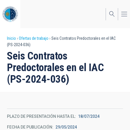
Pasar
al
contenido
principal
Sobrescribir
Inicio
Ofertas de trabajo
Seis Contratos Predoctorales en el IAC
(PS-2024-036)
enlaces
Seis Contratos
de
Predoctorales en el IAC
ayuda
(PS-2024-036)
a
la
navegación
PLAZO DE PRESENTACIÓN HASTA EL
18/07/2024
FECHA DE PUBLICACIÓN
29/05/2024