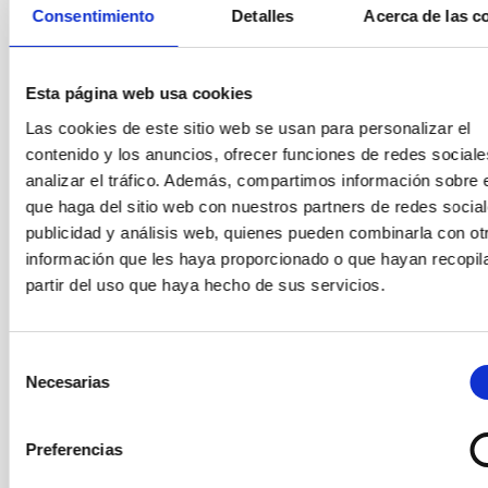
l) Acreditación de guarda de menores de 6 años (2.3.2 b).
Consentimiento
Detalles
Acerca de las c
m)
En el formulario on line de solicitud, en
https://iac.sede.gob.es/procedimientos/portada/ida/0/idp/424/la
Esta página web usa cookies
los candidatos deberán hacer constar los nombres de hasta
tres profesores o investigadores de referencia.
Las cookies de este sitio web se usan para personalizar el
2 • Cumplimentación detallada de la aplicación on-line
contenido y los anuncios, ofrecer funciones de redes sociale
de solicitud, incluyendo los contactos de referencias.
analizar el tráfico. Además, compartimos información sobre 
que haga del sitio web con nuestros partners de redes social
Una vez realizado este trámite de solicitud telemática, NO es
publicidad y análisis web, quienes pueden combinarla con ot
necesaria la presentación en papel de las solicitudes
información que les haya proporcionado o que hayan recopil
La no presentación de la solicitud en tiempo y forma supondrá
partir del uso que haya hecho de sus servicios.
la exclusión del candidato/a.
Para cualquier información adicional, contactar con la
Secretaría del Área de Enseñanza Superior (
secens
[at]
iac.es
Selección
(secens[at]iac[dot]es)
).
Necesarias
de
Las condiciones generales de los contratos se encuentran en el
consentimiento
anuncio oficial en
https://www.iac.es/es/ofertas-de-trabajo
Preferencias