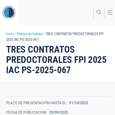
Pasar
al
contenido
principal
Sobrescribir
Inicio
Ofertas de trabajo
TRES CONTRATOS PREDOCTORALES FPI
2025 IAC PS-2025-067
enlaces
TRES CONTRATOS
de
PREDOCTORALES FPI 2025
ayuda
IAC PS-2025-067
a
la
navegación
PLAZO DE PRESENTACIÓN HASTA EL
31/10/2025
FECHA DE PUBLICACIÓN
29/09/2025