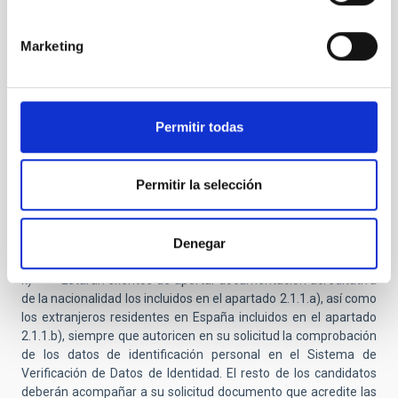
i) Declaración responsable de que las enseñanzas
Marketing
referidas en el certificado académico presentado son aquellas
que le permiten el acceso al programa de doctorado o, en su
caso, las superadas en el momento de presentar la solicitud,
según modelo de Anexo V.
Permitir todas
Declaración responsable de no haber sido contratado en
Permitir la selección
el IAC o en cualquier otro organismo o entidad con esta
modalidad contractual, según modelo de anexo VI.
Denegar
k) Estarán exentos de aportar documentación acreditativa
de la nacionalidad los incluidos en el apartado 2.1.1.a), así como
los extranjeros residentes en España incluidos en el apartado
2.1.1.b), siempre que autoricen en su solicitud la comprobación
de los datos de identificación personal en el Sistema de
Verificación de Datos de Identidad. El resto de los candidatos
deberán acompañar a su solicitud documento que acredite las