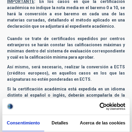
IMPORTANTE
: En los casos en que la certificación
académica no indique la nota media en el baremo 0 a 10, se
hará la conversión a ese baremo en cada una de las
materias cursadas, detallando el método aplicado en una
declaración que se adjuntará al expediente académico.
Cuando se trate de certificados expedidos por centros
extranjeros se harán constar las calificaciones máximas y
mínimas dentro del sistema de evaluación correspondiente
y cuál es la calificación mínima para aprobar.
Así mismo, será necesario, realizar la conversión a ECTS
(créditos europeos), en aquellos casos en los que las
asignaturas no estén ponderadas en ECTS.
Si la certificación académica está expedida en un idioma
distinto al español o inglés, deberán acompañarla de la
correspondiente traducción a uno de estos dos idiomas.
En caso de titulaciones expedidas fuera del Espacio
Europeos de Educación Superior (EESS), la homologación o
Consentimiento
Detalles
Acerca de las cookies
equivalencia de dicho título podrá acreditarse mediante el
justificante de haber iniciado la tramitación del