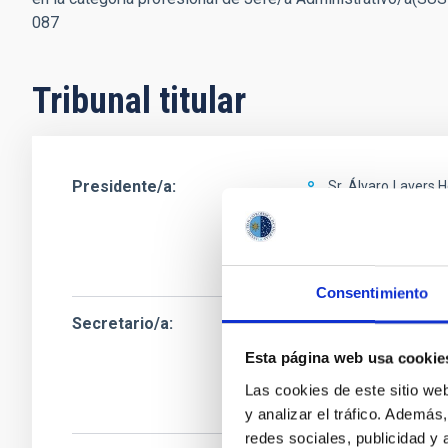
087
Tribunal titular
Presidente/a
Sr.
Álvaro
Lavers 
Instituto de Astrof
Jefe/a Departame
Consentimiento
Secretario/a
Sr.
Dionisio Jesús
Instituto de Astrof
Esta página web usa cookie
Jefe/a Departame
Las cookies de este sitio we
y analizar el tráfico. Ademá
redes sociales, publicidad y