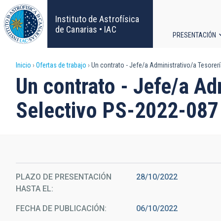
Pasar
al
Instituto de Astrofísica
contenido
de Canarias • IAC
PRESENTACIÓN
principal
Navega
Sobrescribir
Inicio
Ofertas de trabajo
Un contrato - Jefe/a Administrativo/a Tesorer
principa
Un contrato - Jefe/a Ad
enlaces
Selectivo PS-2022-087
de
ayuda
a
la
PLAZO DE PRESENTACIÓN
28/10/2022
HASTA EL
navegación
FECHA DE PUBLICACIÓN
06/10/2022