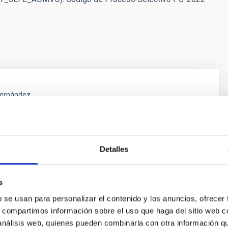
Hernández
ísica de Canarias (IAC)
nto
Detalles
Pérez de La Rosa
ísica de Canarias (IAC)
s
nto
b se usan para personalizar el contenido y los anuncios, ofrecer
s, compartimos información sobre el uso que haga del sitio web 
 análisis web, quienes pueden combinarla con otra información q