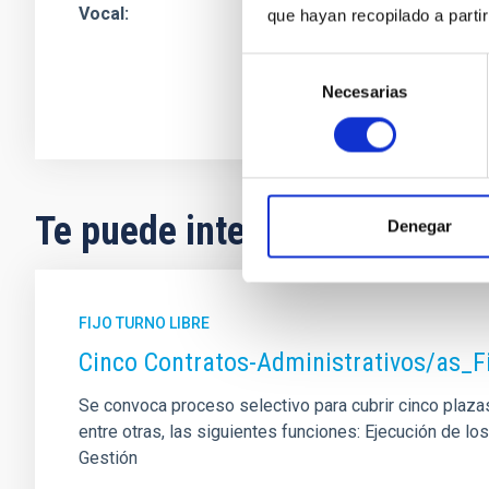
Vocal
Sra.
Antonia Delia
que hayan recopilado a parti
Instituto de Astrof
Selección
Jefe/a Contabilida
Necesarias
de
consentimiento
Te puede interesar
Denegar
FIJO TURNO LIBRE
Cinco Contratos-Administrativos/as_F
Se convoca proceso selectivo para cubrir cinco plazas 
entre otras, las siguientes funciones: Ejecución de 
Gestión