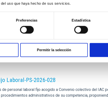
García Méndez
r del uso que haya hecho de sus servicios.
ísica de Canarias (IAC)
d
Preferencias
Estadística
Permitir la selección
ijo Laboral-PS-2026-028
de personal laboral fijo acogido a Convenio colectivo del IAC po
los procedimientos administrativos de su competencia, proponien