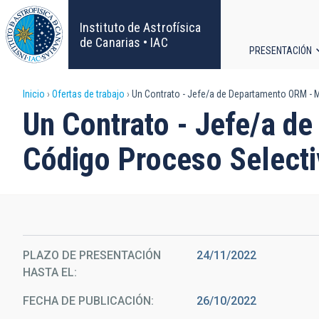
Pasar
al
Instituto de Astrofísica
contenido
de Canarias • IAC
PRESENTACIÓN
principal
Navega
Sobrescribir
Inicio
Ofertas de trabajo
Un Contrato - Jefe/a de Departamento ORM - M
principa
Un Contrato - Jefe/a d
enlaces
Código Proceso Select
de
ayuda
a
la
PLAZO DE PRESENTACIÓN
24/11/2022
HASTA EL
navegación
FECHA DE PUBLICACIÓN
26/10/2022