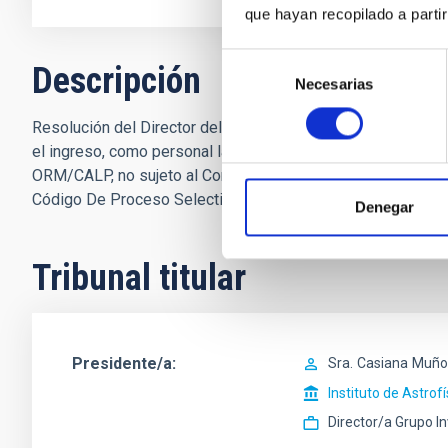
que hayan recopilado a parti
Selección
Descripción
Necesarias
de
consentimiento
Resolución del Director del Consorcio Instituto de Astrofís
el ingreso, como personal laboral fijo, de un puesto de tra
ORM/CALP, no sujeto al Convenio colectivo del Instituto d
Código De Proceso Selectivo (PS-2022-042)
Denegar
Tribunal titular
Presidente/a
Sra.
Casiana
Muño
Instituto de Astrof
Director/a Grupo I