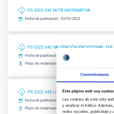
PS-2022-042 NOTA INFORMATIVA
Fecha de publicación
03/02/2023
PS-2022-042 VALORACIÓN PROVISIONAL 1ER 
Fecha de publicación
23/01/2023
Plazo de reclamaciones
30/01/2023
Consentimiento
Esta página web usa cookie
PS-2022-042 LISTA PROVISIONAL ADMITIDOS
Las cookies de este sitio we
Fecha de publicación
15/12/2022
y analizar el tráfico. Ademá
Plazo de reclamaciones
22/12/2022
redes sociales, publicidad y