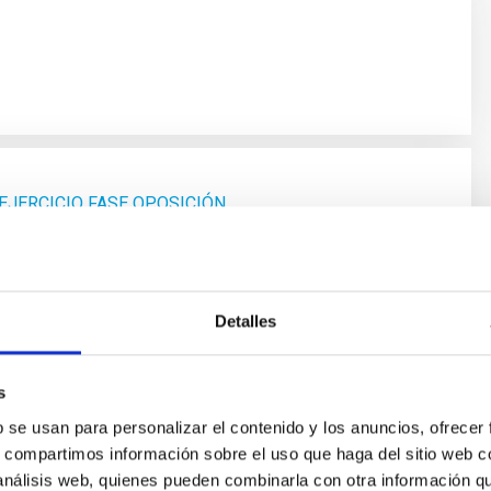
EJERCICIO FASE OPOSICIÓN
Detalles
s
 Y EXCLUIDOS
b se usan para personalizar el contenido y los anuncios, ofrecer
s, compartimos información sobre el uso que haga del sitio web 
 análisis web, quienes pueden combinarla con otra información q