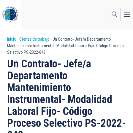
Pasar
al
contenido
principal
Sobrescribir
Inicio
Ofertas de trabajo
Un Contrato- Jefe/a Departamento
Mantenimiento Instrumental- Modalidad Laboral Fijo- Código Proceso
enlaces
Selectivo PS-2022-048
de
Un Contrato- Jefe/a
ayuda
Departamento
a
Mantenimiento
la
Instrumental- Modalidad
navegación
Laboral Fijo- Código
Proceso Selectivo PS-2022-