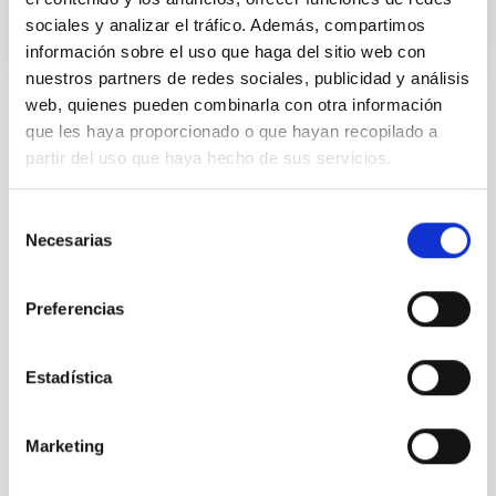
sociales y analizar el tráfico. Además, compartimos
información sobre el uso que haga del sitio web con
nuestros partners de redes sociales, publicidad y análisis
web, quienes pueden combinarla con otra información
ESTADO
que les haya proporcionado o que hayan recopilado a
RESUELTO
partir del uso que haya hecho de sus servicios.
PERFIL DEL PUESTO
TÉCNICO/A
Selección
TITULACIÓN REQUERIDA
Necesarias
de
NIVEL ESPAÑOL MÁSTER (MECES 3)
consentimiento
ESPECIALIDAD
MANTENIMIENTO INSTRUMENTAL
Preferencias
PROMOCIÓN INTERNA
NO
Estadística
PS-2022-048 BASES CONVOCATORIA
Marketing
ANEXO III SOLICITUD