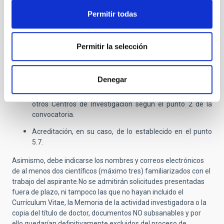
unirse -máximo 2 páginas- (
la
NO presentación
Permitir todas
supondrá la exclusión del proceso selectivo
).
Documentación acreditativa de los méritos que deseen
que se le valoren en el concurso, atendiendo a los
Permitir la selección
méritos que pueden ser alegados y que se recogen en la
base sexta.
Denegar
Para los aspirantes que hayan realizado su doctorado en
el IAC, acreditación de la Formación Complementaria en
otros Centros de Investigación según el punto 2 de la
convocatoria.
Acreditación, en su caso, de lo establecido en el punto
5.7.
Asimismo, debe indicarse los nombres y correos electrónicos
de al menos dos científicos (máximo tres) familiarizados con el
trabajo del aspirante.No se admitirán solicitudes presentadas
fuera de plazo, ni tampoco las que no hayan incluido el
Currículum Vitae, la Memoria de la actividad investigadora o la
copia del título de doctor, documentos NO subsanables y por
ello quedarían definitivamente excluidos del proceso de