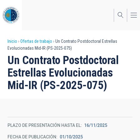
Pasar
al
contenido
principal
Sobrescribir
Inicio
Ofertas de trabajo
Un Contrato Postdoctoral Estrellas
Evolucionadas Mid-IR (PS-2025-075)
enlaces
Un Contrato Postdoctoral
de
Estrellas Evolucionadas
ayuda
Mid-IR (PS-2025-075)
a
la
navegación
PLAZO DE PRESENTACIÓN HASTA EL
16/11/2025
FECHA DE PUBLICACIÓN
01/10/2025