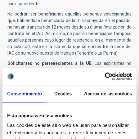
correspondiente.
No podrán ser beneficiarios aquellas personas seleccionadas
que, habiéndose beneficiado de la misma ayuda en el pasado,
no hayan transcurrido 12 meses desde su última finalización de
contrato en el IAC. Asimismo, no podrán beneficiarse tampoco
aquellas personas cuyo lugar de residencia, en el momento de
su solicitud, esté en la isla en la que se encuentre la sede del
IAC de su nuevo puesto de trabajo (Tenerife o La Palma).
Solicitantes no pertenecientes a la UE
: Los aspirantes no
pertenecientes a un país de la Unión Europea deben tener en
cuenta que antes de suscribir el contrato con el IAC deben estar
en posesión de la documentación necesaria para residir y
trabajar en España (tarjeta del NIE).
Consentimiento
Detalles
Acerca de las cookies
Presentación de solicitudes:
Deberán presentarse a través
de medios electrónicos a través del sistema de aplicación
telemática
https://iac.sede.gob.es/procedimiento/portada.html?
Esta página web usa cookies
idProc=100501
Las cookies de este sitio web se usan para personalizar
Alternativamente, puede seguir las instrucciones que se
el contenido y los anuncios, ofrecer funciones de redes
detallan en el correspondiente anuncio oficial en nuestra