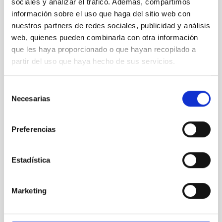
sociales y analizar el tráfico. Además, compartimos
página web.
información sobre el uso que haga del sitio web con
Se enviará la siguiente documentación:
nuestros partners de redes sociales, publicidad y análisis
web, quienes pueden combinarla con otra información
Formulario online indicando el nombre y código de la
que les haya proporcionado o que hayan recopilado a
convocatoria (
PS-2025-075)
partir del uso que haya hecho de sus servicios.
Copia del Documento Nacional de Identidad / NIE /
Pasaporte vigente.
Selección
Carta de presentación.
Necesarias
de
consentimiento
Currículum Vitae, incluyendo la lista de publicaciones (
la
NO presentación supondrá la exclusión del proceso
Preferencias
selectivo
).
Certificación de estar en posesión del Grado de Doctor/a
Estadística
o copia de la titulación requerida en la base 2.1 para
acceder a la plaza a la que se opta. (
la
NO presentación
supondrá la exclusión del proceso selectivo
).
Marketing
Memoria de la actividad técnica e investigadora
desarrollada y justificación de su adecuación al puesto al
que opta, especificando a qué grupo del IAC les gustaría