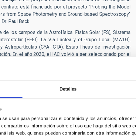
 contrato está financiado por el proyecto "Probing the Model
lators from Space Photometry and Ground-based Spectroscopy"
Dr. Paul Beck.
 de los campos de la Astrofísica: Física Solar (FS), Sistema
nterestelar (FEEI), La Vía Láctea y el Grupo Local (MWLG),
 Astropartículas (CYA- CTA). Estas líneas de investigación
ón. En el año 2020, el IAC volvió a ser seleccionado por el
choa
, un prestigioso reconocimiento otorgado, por tercera vez,
ara más información sobre el programa de investigación del
IAC
.
tigación en los siguientes campos:
Detalles
las gigantes rojas y de secuencia principal, en particular las
s
ctroscopia de alta resolución (tipos espectrales FGKM) en
b se usan para personalizar el contenido y los anuncios, ofrecer
s, compartimos información sobre el uso que haga del sitio web 
 análisis web, quienes pueden combinarla con otra información q
 de oscilación y determinación detallada de sus parámetros