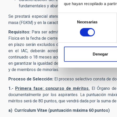
que hayan recopilado a parti
fundamentales y abundancias, modelado de la evoluci
Selección
Se prestará especial atención a los solicitantes con expe
Necesarias
de
masa (FGKM) y en la caracterización de sistemas binarios d
consentimiento
Requisitos:
Para ser admitidos en el proceso selectivo, d
Física en la fecha de cierre del plazo de presentación. Lo
en plazo serán excluidos directamente del proceso de sel
en el IAC, deberán acreditar un periodo de formación 
Denegar
continuado o 18 meses acumulados), en la fecha de cierre 
en garantizar la igualdad de oportunidades: animamos, en pa
y de miembros de minorías.
Proceso de Selección:
El proceso selectivo consta de do
1.-
Primera fase: concurso de méritos.
El Órgano de 
documentalmente por los aspirantes. La puntuación máxim
méritos será de 80 puntos, que vendrá dada por la suma de
a) Currículum Vitae (puntuación máxima 60 puntos)