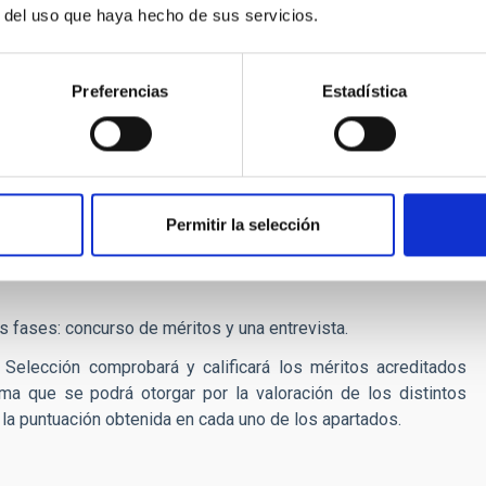
r del uso que haya hecho de sus servicios.
ón estelar utilizando el paquete de código MESA.
riencia en el análisis espectroscópico de estrellas de baja
Preferencias
Estadística
e doble línea (SB2).
eben estar en posesión del Grado de Doctor en Astrofísica o
s candidatos/as que no estén en posesión del grado de Doctor
ección. Los candidatos/as que hayan realizado su doctorado
complementaria en otros Centros de Investigación (1 año
Permitir la selección
del plazo de presentación de solicitudes. El IAC se esfuerza
rticular, las candidaturas por parte de mujeres investigadoras
s fases: concurso de méritos y una entrevista.
Selección comprobará y calificará los méritos acreditados
a que se podrá otorgar por la valoración de los distintos
 la puntuación obtenida en cada uno de los apartados.