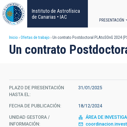
Pasar
al
Instituto de Astrofísica
contenido
de Canarias • IAC
PRESENTACIÓN
principal
Navega
Sobrescribir
Inicio
Ofertas de trabajo
Un contrato Postdoctoral PLAtoSOnG 2024 (P
principa
Un contrato Postdocto
enlaces
de
ayuda
PLAZO DE PRESENTACIÓN
31/01/2025
a
HASTA EL
la
FECHA DE PUBLICACIÓN
18/12/2024
navegación
UNIDAD GESTORA /
ÁREA DE INVESTIG
INFORMACIÓN
coordinacion.inves