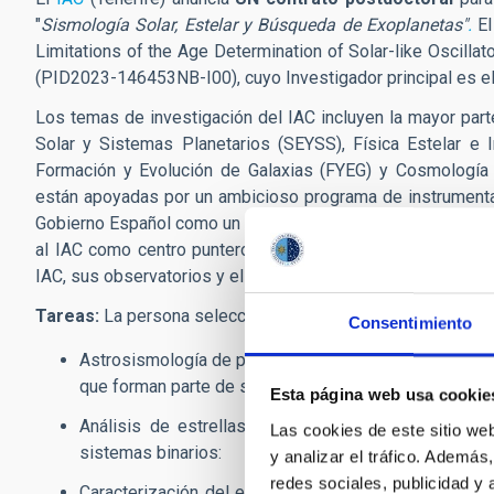
"
Sismología Solar, Estelar y Búsqueda de Exoplanetas"
.
El
Limitations of the Age Determination of Solar-like Oscil
(PID2023-146453NB-I00), cuyo Investigador principal es el 
Los temas de investigación del IAC incluyen la mayor parte
Solar y Sistemas Planetarios (SEYSS), Física Estelar e I
Formación y Evolución de Galaxias (FYEG) y Cosmología y
están apoyadas por un ambicioso programa de instrumentaci
Gobierno Español como un
Centro de Excelencia Severo O
al IAC como centro puntero de investigación en España. P
IAC, sus observatorios y el telescopio GTC, ver la
web del 
Tareas:
La persona seleccionada ha de llevar a cabo inves
Consentimiento
Astrosismología de pulsaciones de tipo solar en estrel
que forman parte de sistemas binarios
Esta página web usa cookie
Análisis de estrellas de baja masa mediante espe
Las cookies de este sitio we
sistemas binarios:
y analizar el tráfico. Ademá
redes sociales, publicidad y
Caracterización del espectro de los modos propios