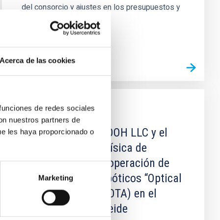
del consorcio y ajustes en los presupuestos y
la documentación...
Acerca de las cookies
 funciones de redes sociales
CONVENIO
con nuestros partners de
Convenio entre SLOOH LLC y el
ue les haya proporcionado o
Instituto de Astrofísica de
Canarias sobre la operación de
los telescopios robóticos “Optical
Marketing
Telescope Array” (OTA) en el
Observatorio del Teide