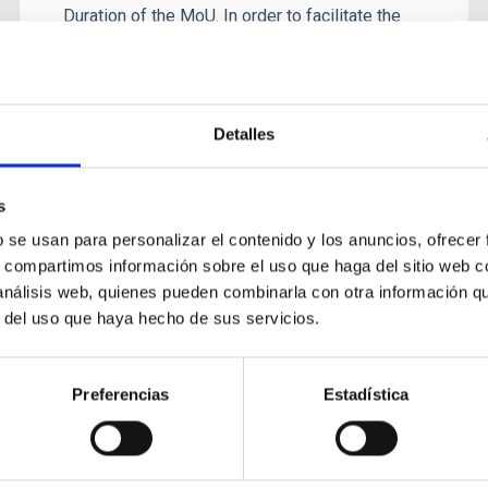
Duration of the MoU. In order to facilitate the
termination of...
Detalles
s
b se usan para personalizar el contenido y los anuncios, ofrecer
CONVENIO
s, compartimos información sobre el uso que haga del sitio web 
Convenio entre Las Cumbres
 análisis web, quienes pueden combinarla con otra información q
r del uso que haya hecho de sus servicios.
Observatory Global Telescope
Network, Santa Bárbara, EE.UU y
el Instituto de Astrofísica de
Preferencias
Estadística
Canarias para la operación del
Nodo del Teide del LCO en el