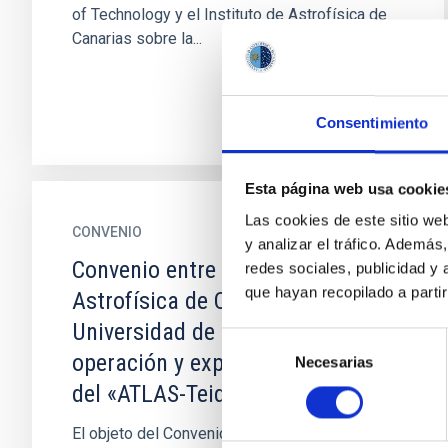
of Technology y el Instituto de Astrofísica de
Canarias sobre la...
Consentimiento
Esta página web usa cookie
Las cookies de este sitio we
CONVENIO
y analizar el tráfico. Ademá
Convenio entre el Instituto de
redes sociales, publicidad y
que hayan recopilado a parti
Astrofísica de Canarias y la
Universidad de Hawái para la
Selección
operación y explotación científica
Necesarias
de
consentimiento
del «ATLAS-Teide Node» en el OT
El objeto del Convenio es fijar los términos de