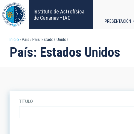
Pasar
al
Instituto de Astrofísica
contenido
de Canarias • IAC
PRESENTACIÓN
principal
Navega
Sobrescribir
Inicio
Pais
País: Estados Unidos
principa
País: Estados Unidos
enlaces
de
ayuda
a
TÍTULO
la
navegación