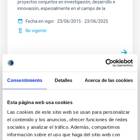
proyectos conjuntos en investigación, desarrollo e
innovación, especialmente en el campo de la
Fecha en vigor
23/06/2015
-
23/06/2025
No vigente
Convenio Marco entre la Universidad
Consentimiento
Detalles
Acerca de las cookies
Europea de Canarias y el Instituto de
Astrofísica de Canarias
Esta página web usa cookies
Establecer un marco para la realización en común de
Las cookies de este sitio web se usan para personalizar
actividades de formación, intercambio de alumnos,
el contenido y los anuncios, ofrecer funciones de redes
asesoramiento e investigación
sociales y analizar el tráfico. Además, compartimos
Fecha en vigor
23/06/2014
-
23/06/2024
información sobre el uso que haga del sitio web con