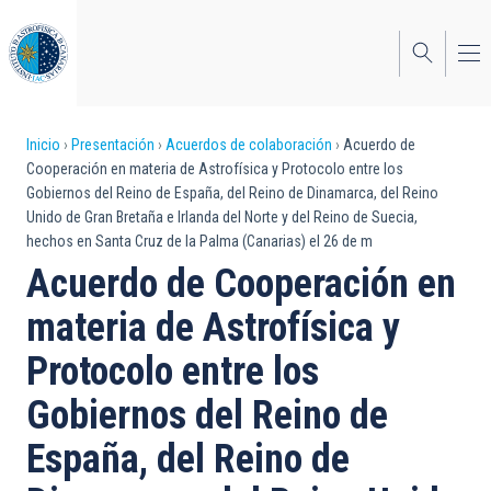
Pasar
al
contenido
principal
Sobrescribir
Inicio
Presentación
Acuerdos de colaboración
Acuerdo de
Cooperación en materia de Astrofísica y Protocolo entre los
enlaces
Gobiernos del Reino de España, del Reino de Dinamarca, del Reino
Unido de Gran Bretaña e Irlanda del Norte y del Reino de Suecia,
de
hechos en Santa Cruz de la Palma (Canarias) el 26 de m
ayuda
Acuerdo de Cooperación en
a
materia de Astrofísica y
la
Protocolo entre los
navegación
Gobiernos del Reino de
España, del Reino de