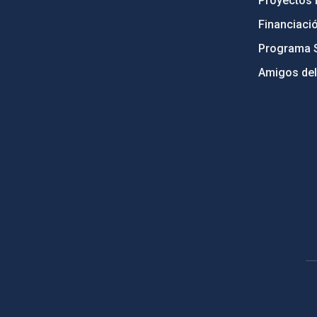
Proyectos i
Financiaci
Programa 
Amigos del
PostFooter > Newsletter link