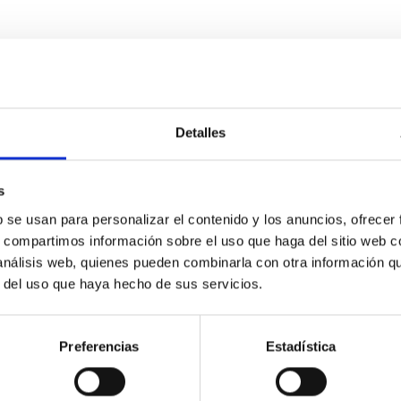
Detalles
s
obre el experimento en colaboración entre el 
b se usan para personalizar el contenido y los anuncios, ofrecer
Sur.
s, compartimos información sobre el uso que haga del sitio web 
 análisis web, quienes pueden combinarla con otra información q
tir que los experimentos de campo LGS-AO sean realizados en el
r del uso que haya hecho de sus servicios.
Preferencias
Estadística