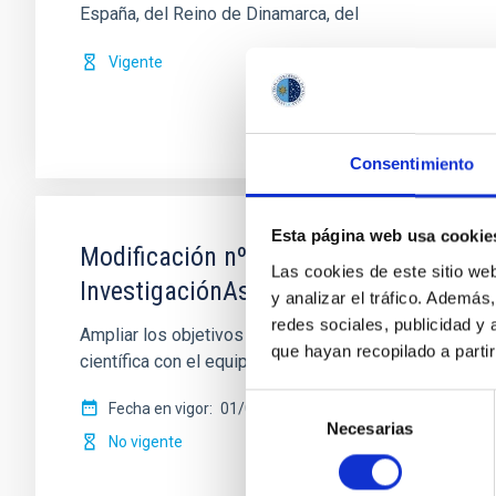
España, del Reino de Dinamarca, del
Vigente
Consentimiento
Esta página web usa cookie
Modificación nº 1 a la Carta Acuerdo s
Las cookies de este sitio we
InvestigaciónAstronómica Hemisferio 
y analizar el tráfico. Ademá
redes sociales, publicidad y
Ampliar los objetivos de la colaboración para permi
que hayan recopilado a parti
científica con el equipo de sistemas de
Selección
Fecha en vigor
01/02/2017
-
31/12/2020
Necesarias
de
No vigente
consentimiento