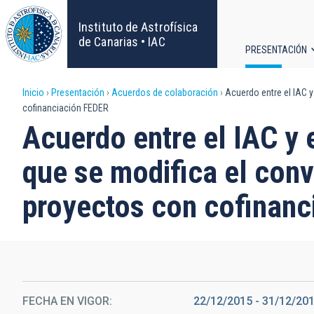
Pasar
al
Instituto de Astrofísica
contenido
de Canarias • IAC
PRESENTACIÓN
principal
Navega
Sobrescribir
Inicio
Presentación
Acuerdos de colaboración
Acuerdo entre el IAC y
principa
cofinanciación FEDER
enlaces
Acuerdo entre el IAC y 
de
que se modifica el conv
ayuda
proyectos con cofinan
a
la
navegación
FECHA EN VIGOR
22/12/2015
-
31/12/20