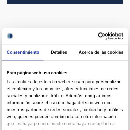
Otros convenios relacionados
Consentimiento
Detalles
Acerca de las cookies
Acuerdo de explotación científica de los
telescopios William Herschel e Isaac
Newton entre el Instituto de Astrofísica de
Esta página web usa cookies
Canarias (IAC) y Science and Technology
Las cookies de este sitio web se usan para personalizar
Facilities Council (STFC) y la Nederlandese
el contenido y los anuncios, ofrecer funciones de redes
Organisatie voor Wetenschappelijk
sociales y analizar el tráfico. Además, compartimos
Onderzoek (NWO)
información sobre el uso que haga del sitio web con
nuestros partners de redes sociales, publicidad y análisis
Vigente
web, quienes pueden combinarla con otra información
que les haya proporcionado o que hayan recopilado a