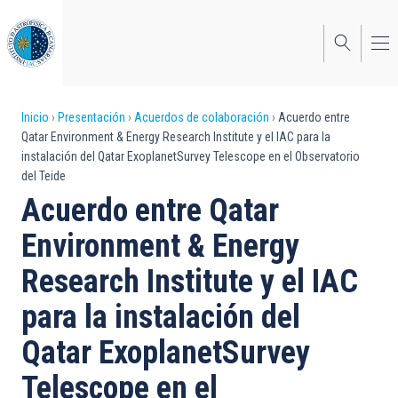
Pasar
al
contenido
principal
Sobrescribir
Inicio
Presentación
Acuerdos de colaboración
Acuerdo entre
Qatar Environment & Energy Research Institute y el IAC para la
enlaces
instalación del Qatar ExoplanetSurvey Telescope en el Observatorio
del Teide
de
Acuerdo entre Qatar
ayuda
Environment & Energy
a
Research Institute y el IAC
la
navegación
para la instalación del
Qatar ExoplanetSurvey
Telescope en el