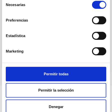
Becas de Doctorado
Necesarias
de
consentimiento
El objeto es la adhesión de la Fundación CajaCanarias
al convenio de colaboración de fecha 23 de enero de
Preferencias
2013 con la finalidad de colaborar conjuntamente en
el desarrollo del “Programa Internacional
Estadística
Fecha en vigor
29/07/2015
-
31/12/2016
No vigente
Marketing
Permitir todas
Permitir la selección
Denegar