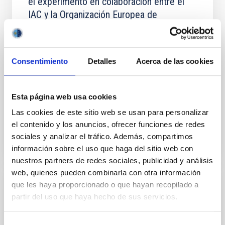
el experimento en colaboración entre el
IAC y la Organización Europea de
InvestigaciónAstronómica Hemisferio Sur.
Ampliar los objetivos de la colaboración para permitir
que los experimentos de campo LGS-AO sean
Consentimiento
Detalles
Acerca de las cookies
realizados en el telescopio WHT de La Palma en
colaboración científica con el equipo de sistemas de
Esta página web usa cookies
Fecha en vigor
01/02/2017
-
31/12/2020
Las cookies de este sitio web se usan para personalizar
No vigente
el contenido y los anuncios, ofrecer funciones de redes
sociales y analizar el tráfico. Además, compartimos
información sobre el uso que haga del sitio web con
nuestros partners de redes sociales, publicidad y análisis
web, quienes pueden combinarla con otra información
que les haya proporcionado o que hayan recopilado a
Adenda al Convenio de colaboración entre
partir del uso que haya hecho de sus servicios.
el IAC, Fundación CajaCanarias y Fundación
La Caixa para el programa internacional de
Selección