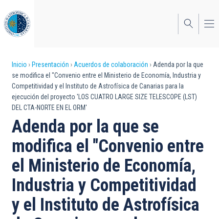
Pasar
al
contenido
principal
Sobrescribir
Inicio
Presentación
Acuerdos de colaboración
Adenda por la que
se modifica el "Convenio entre el Ministerio de Economía, Industria y
enlaces
Competitividad y el Instituto de Astrofísica de Canarias para la
ejecución del proyecto 'LOS CUATRO LARGE SIZE TELESCOPE (LST)
de
DEL CTA-NORTE EN EL ORM'
ayuda
Adenda por la que se
a
modifica el "Convenio entre
la
el Ministerio de Economía,
navegación
Industria y Competitividad
y el Instituto de Astrofísica