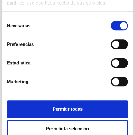
partir del uso que haya hecho de sus servicios.
Selección
Necesarias
de
Convenio Marco entre la Universidad
consentimiento
Europea de Canarias y el Instituto de
Preferencias
Astrofísica de Canarias
Establecer un marco para la realización en común de
Estadística
actividades de formación, intercambio de alumnos,
asesoramiento e investigación
Marketing
Fecha en vigor
23/06/2014
-
23/06/2024
No vigente
Permitir todas
Permitir la selección