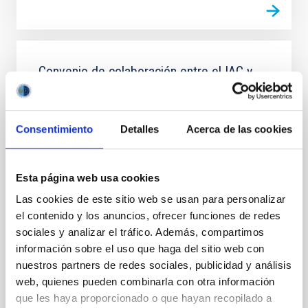
Convenio de colaboración entre el IAC y
CALSEC para la implementación de
iniciativas específicas en campos de
investigación, tecnología e innovación en
Consentimiento
Detalles
Acerca de las cookies
el sector de spectroscopía de Rayos
Gamma y sus aplicaciones
Esta página web usa cookies
Establecer un marco de cooperación para la firma de
Las cookies de este sitio web se usan para personalizar
convenios específicos que faciliten la realización de
proyectos conjuntos en investigación, desarrollo e
el contenido y los anuncios, ofrecer funciones de redes
innovación, especialmente en el campo de la
sociales y analizar el tráfico. Además, compartimos
información sobre el uso que haga del sitio web con
Fecha en vigor
23/06/2015
-
23/06/2025
nuestros partners de redes sociales, publicidad y análisis
No vigente
web, quienes pueden combinarla con otra información
que les haya proporcionado o que hayan recopilado a