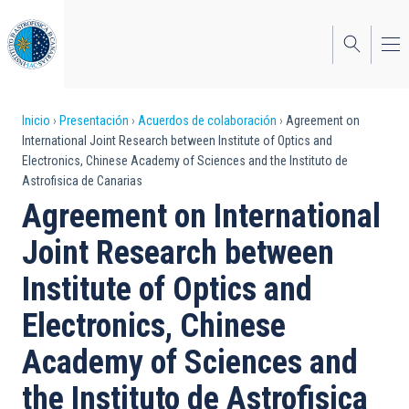
Pasar
al
contenido
principal
Sobrescribir
Inicio
Presentación
Acuerdos de colaboración
Agreement on
International Joint Research between Institute of Optics and
enlaces
Electronics, Chinese Academy of Sciences and the Instituto de
Astrofisica de Canarias
de
Agreement on International
ayuda
Joint Research between
a
Institute of Optics and
la
navegación
Electronics, Chinese
Academy of Sciences and
the Instituto de Astrofisica