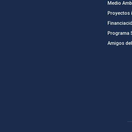
Medio Ambi
Proyectos i
Financiaci
Programa 
Amigos del
PostFooter > Newsletter link