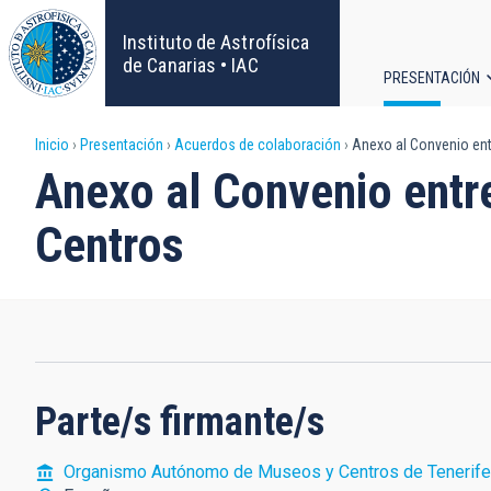
Pasar
al
Instituto de Astrofísica
contenido
de Canarias • IAC
PRESENTACIÓN
principal
Navega
Sobrescribir
Inicio
Presentación
Acuerdos de colaboración
Anexo al Convenio ent
principa
Anexo al Convenio entr
enlaces
Centros
de
ayuda
a
la
Parte/s firmante/s
navegación
Organismo Autónomo de Museos y Centros de Tenerife