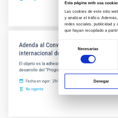
Esta página web usa cookie
Las cookies de este sitio we
y analizar el tráfico. Ademá
redes sociales, publicidad y
que hayan recopilado a parti
Selección
Adenda al Convenio de colaboración en
Necesarias
de
internacional de Becas de Doctorado
consentimiento
El objeto es la adhesión de la Fundación CajaCanarias
desarrollo del “Programa Internacional
Denegar
Fecha en vigor
29/07/2015
-
31/12/2016
No vigente