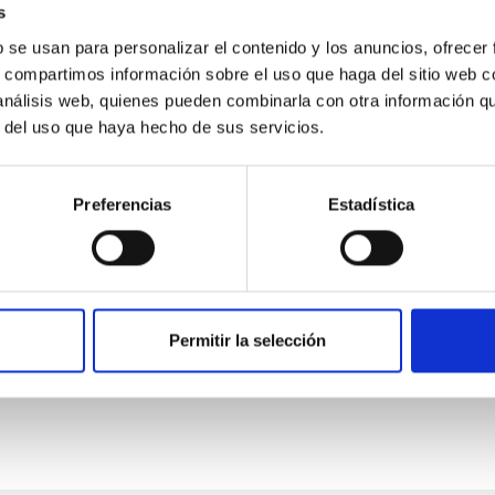
s
b se usan para personalizar el contenido y los anuncios, ofrecer
s, compartimos información sobre el uso que haga del sitio web 
 análisis web, quienes pueden combinarla con otra información q
r del uso que haya hecho de sus servicios.
tre el IAC, Fundación CajaCanarias y Fundaci
Preferencias
Estadística
 al convenio de colaboración de fecha 23 de enero de 2013 con l
Permitir la selección