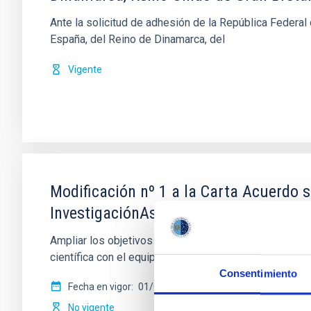
Ante la solicitud de adhesión de la República Federa
España, del Reino de Dinamarca, del
Vigente
Modificación nº 1 a la Carta Acuerdo s
InvestigaciónAstronómica Hemisferio 
Ampliar los objetivos de la colaboración para permi
científica con el equipo de sistemas de
Consentimiento
Fecha en vigor
01/02/2017
-
31/12/2020
No vigente