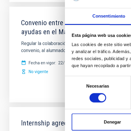
Consentimiento
Convenio entre el Instituto de Astrofí
ayudas en el Máster de Astrofísica
Esta página web usa cookie
Regular la colaboración entre las partes firmantes pa
Las cookies de este sitio we
convenio, al alumnado que se
y analizar el tráfico. Ademá
redes sociales, publicidad y
Fecha en vigor
22/10/2019
-
22/10/2023
que hayan recopilado a parti
No vigente
Selección
Necesarias
de
consentimiento
lnternship agreement between The Haut
Denegar