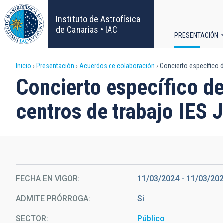
Pasar
al
Instituto de Astrofísica
contenido
de Canarias • IAC
PRESENTACIÓN
principal
Navega
Sobrescribir
Inicio
Presentación
Acuerdos de colaboración
Concierto específico d
principa
Concierto específico d
enlaces
centros de trabajo IES 
de
ayuda
a
la
FECHA EN VIGOR
11/03/2024
-
11/03/20
ADMITE PRÓRROGA
Si
navegación
SECTOR
Público