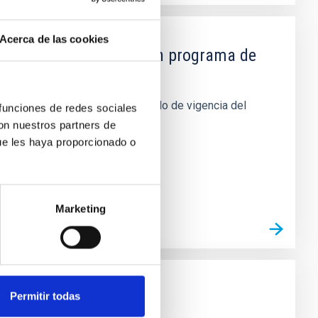
Acerca de las cookies
 para el desarrollo de un programa de
rso académico y durante el periodo de vigencia del
 funciones de redes sociales
con nuestros partners de
ue les haya proporcionado o
Marketing
ofísica de Canarias
Permitir todas