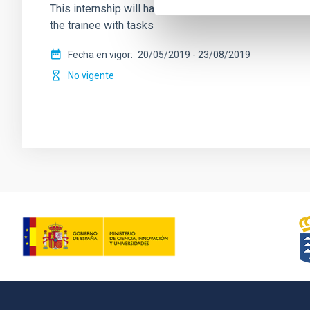
This internship will have as main aim to ensure the pr
the trainee with tasks
Fecha en vigor
20/05/2019
-
23/08/2019
No vigente