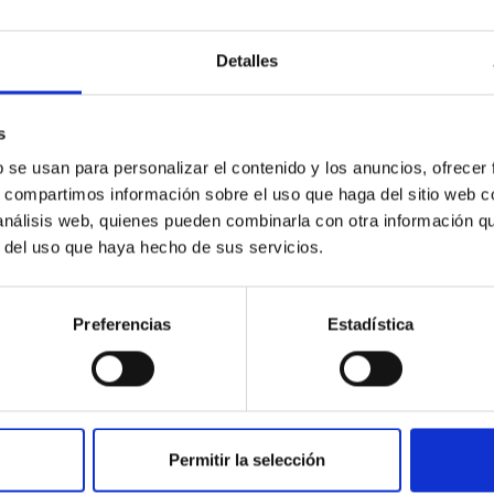
Detalles
sica de Canarias y la Universidad de La Laguna
s
ra el desarrollo de un programa de ayudas destinado, en cada cu
b se usan para personalizar el contenido y los anuncios, ofrecer
s, compartimos información sobre el uso que haga del sitio web 
 análisis web, quienes pueden combinarla con otra información q
r del uso que haya hecho de sus servicios.
Preferencias
Estadística
e école des art du Rhin and lnstituto de Astr
Permitir la selección