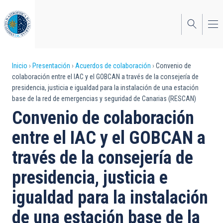
Pasar
al
contenido
principal
Sobrescribir
Inicio
Presentación
Acuerdos de colaboración
Convenio de
colaboración entre el IAC y el GOBCAN a través de la consejería de
enlaces
presidencia, justicia e igualdad para la instalación de una estación
base de la red de emergencias y seguridad de Canarias (RESCAN)
de
Convenio de colaboración
ayuda
entre el IAC y el GOBCAN a
a
través de la consejería de
la
navegación
presidencia, justicia e
igualdad para la instalación
de una estación base de la