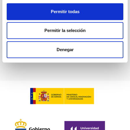
Posibilitar el desarrollo de las actividades que
conforman el proyecto "Un espacio para crecer" en el
Permitir todas
Observatorio del Teide.
Fecha en vigor
28/03/2017
-
28/03/2018
Permitir la selección
No vigente
Denegar