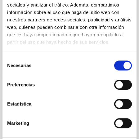
Observatory LLC
sociales y analizar el tráfico. Además, compartimos
información sobre el uso que haga del sitio web con
Regular las condiciones para la instalación del TMT
nuestros partners de redes sociales, publicidad y análisis
en el ORM, su futura operación y, cuando así se
web, quienes pueden combinarla con otra información
decida de mutuo acuerdo, su demolición, retirada y
restauración del emplazamiento
que les haya proporcionado o que hayan recopilado a
partir del uso que haya hecho de sus servicios.
Fecha en vigor
29/03/2017
-
29/03/2021
No vigente
Selección
Necesarias
de
consentimiento
Preferencias
Estadística
Acuerdo de Colaboración entre Leading-On
y el IAC para el desarrollo del proyecto "Un
espacio para crecer" en el Observatorio
Marketing
del Teide.