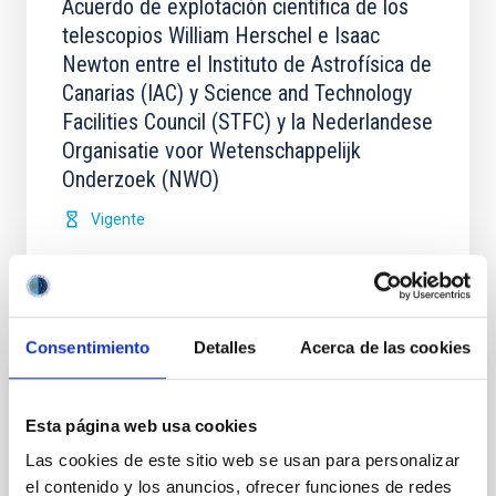
Acuerdo de explotación científica de los
telescopios William Herschel e Isaac
Newton entre el Instituto de Astrofísica de
Canarias (IAC) y Science and Technology
Facilities Council (STFC) y la Nederlandese
Organisatie voor Wetenschappelijk
Onderzoek (NWO)
Vigente
Consentimiento
Detalles
Acerca de las cookies
Acuerdo para la instalación del Telescopio
de Treinta Metros (TMT) en el
Esta página web usa cookies
Observatorio del Roque de los Muchachos
Las cookies de este sitio web se usan para personalizar
entre el IAC y el TMT International
el contenido y los anuncios, ofrecer funciones de redes