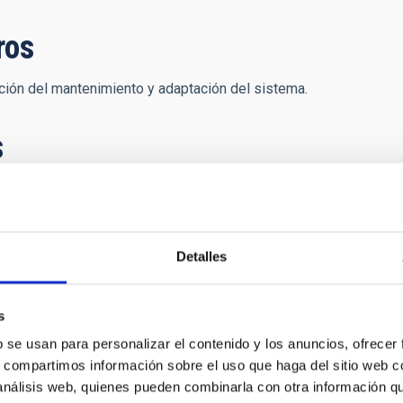
ros
ión del mantenimiento y adaptación del sistema.
s
os telescopios William Herschel e Isaac Newton 
gy Facilities Council (STFC) y la Nederlandese
Detalles
s
b se usan para personalizar el contenido y los anuncios, ofrecer
s, compartimos información sobre el uso que haga del sitio web 
 análisis web, quienes pueden combinarla con otra información q