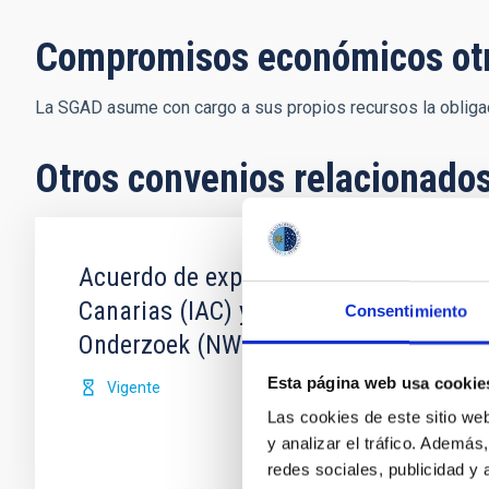
Compromisos económicos ot
La SGAD asume con cargo a sus propios recursos la obligac
Otros convenios relacionado
Acuerdo de explotación científica de l
Canarias (IAC) y Science and Technolo
Consentimiento
Onderzoek (NWO)
Esta página web usa cookie
Vigente
Las cookies de este sitio we
y analizar el tráfico. Ademá
redes sociales, publicidad y