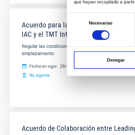
que hayan recopilado a parti
Selección
Necesarias
de
Acuerdo para la instalación del Teles
consentimiento
IAC y el TMT International Observatory
Regular las condiciones para la instalación del TMT e
emplazamiento
Denegar
Fecha en vigor
29/03/2017
-
29/03/2021
No vigente
Acuerdo de Colaboración entre Leading-