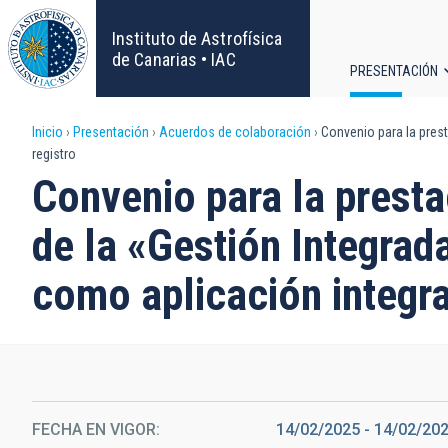
Pasar
al
Instituto de Astrofísica
contenido
de Canarias • IAC
PRESENTACIÓN
principal
Navega
Sobrescribir
Inicio
Presentación
Acuerdos de colaboración
Convenio para la prest
principa
registro
enlaces
Convenio para la presta
de
de la «Gestión Integrad
ayuda
como aplicación integra
a
la
navegación
FECHA EN VIGOR
14/02/2025
-
14/02/20