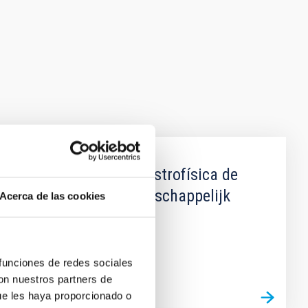
entre el Instituto de Astrofísica de
 Organisatie voor Wetenschappelijk
Acerca de las cookies
 funciones de redes sociales
con nuestros partners de
ue les haya proporcionado o