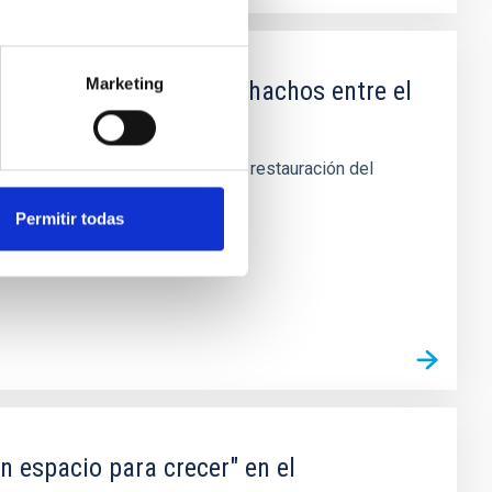
Marketing
io del Roque de los Muchachos entre el
uerdo, su demolición, retirada y restauración del
Permitir todas
n espacio para crecer" en el