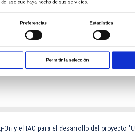
r del uso que haya hecho de sus servicios.
Preferencias
Estadística
copio de Treinta Metros (TMT) en el Observator
 LLC
n el ORM, su futura operación y, cuando así se decida de mutuo ac
Permitir la selección
On y el IAC para el desarrollo del proyecto "U