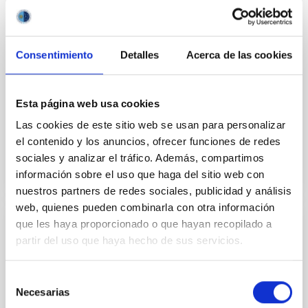
Irlanda del Norte y del Reino de Suecia,
firmada en Madrid el 8 de abril de 1983
Ante la solicitud de adhesión de la República Federal
Consentimiento
Detalles
Acerca de las cookies
de Alemania al Acuerdo de Cooperación en materia
de Astrofísica y Protocolo entre los Gobiernos del
Reino de España, del Reino de Dinamarca, del
Esta página web usa cookies
Las cookies de este sitio web se usan para personalizar
Vigente
el contenido y los anuncios, ofrecer funciones de redes
sociales y analizar el tráfico. Además, compartimos
información sobre el uso que haga del sitio web con
nuestros partners de redes sociales, publicidad y análisis
web, quienes pueden combinarla con otra información
que les haya proporcionado o que hayan recopilado a
Modificación nº 1 a la Carta Acuerdo sobre
partir del uso que haya hecho de sus servicios.
el experimento en colaboración entre el
IAC y la Organización Europea de
Selección
InvestigaciónAstronómica Hemisferio Sur.
Necesarias
de