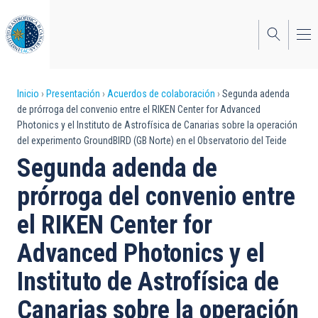
Pasar
al
contenido
principal
Sobrescribir
Inicio
Presentación
Acuerdos de colaboración
Segunda adenda
de prórroga del convenio entre el RIKEN Center for Advanced
enlaces
Photonics y el Instituto de Astrofísica de Canarias sobre la operación
del experimento GroundBIRD (GB Norte) en el Observatorio del Teide
de
Segunda adenda de
ayuda
prórroga del convenio entre
a
el RIKEN Center for
la
navegación
Advanced Photonics y el
Instituto de Astrofísica de
Canarias sobre la operación