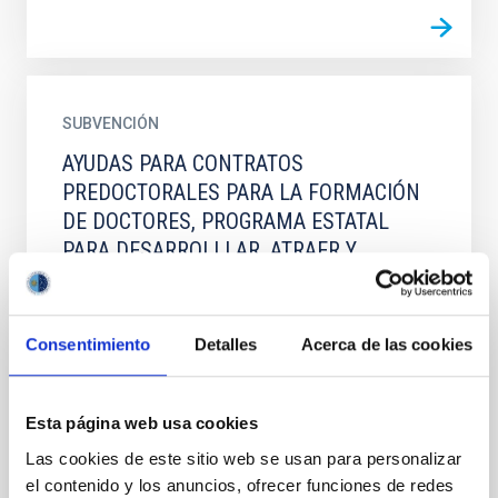
SUBVENCIÓN
AYUDAS PARA CONTRATOS
PREDOCTORALES PARA LA FORMACIÓN
DE DOCTORES, PROGRAMA ESTATAL
PARA DESARROLLLAR, ATRAER Y
RETENER TALENTO, PLAN ESTATAL DE
INVESTIGACIÓN CIENTÍFICA, TÉCNICA Y
DE INNOVACIÓN 2021-2023
Consentimiento
Detalles
Acerca de las cookies
Las ayudas tienen como objeto la formación de
doctores/as mediante la financiación de contratos
laborales, bajo la modalidad de contrato predoctoral,
Esta página web usa cookies
a fin de...
Las cookies de este sitio web se usan para personalizar
el contenido y los anuncios, ofrecer funciones de redes