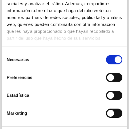
sociales y analizar el tráfico. Además, compartimos
información sobre el uso que haga del sitio web con
nuestros partners de redes sociales, publicidad y análisis
web, quienes pueden combinarla con otra información
que les haya proporcionado o que hayan recopilado a
SUBVENCIÓN
partir del uso que haya hecho de sus servicios.
AYUDAS PARA CONTRATOS
Selección
PREDOCTORALES PARA LA FORMACIÓN
Necesarias
de
DE DOCTORES, PROGRAMA ESTATAL
consentimiento
PARA DESARROLLLAR, ATRAER Y
RETENER TALENTO, PLAN ESTATAL DE
Preferencias
INVESTIGACIÓN CIENTÍFICA, TÉCNICA Y
DE INNOVACIÓN 2021-2023
Estadística
The purpose of the aid is to train doctors through the
financing of employment contracts, under the form
Marketing
of a predoctoral contract, so that the predoctoral...