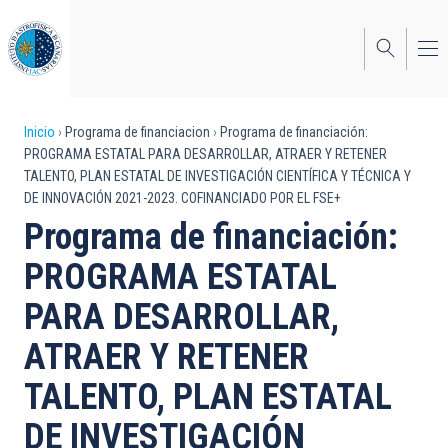
Pasar
al
contenido
principal
Sobrescribir
Inicio
Programa de financiacion
Programa de financiación:
PROGRAMA ESTATAL PARA DESARROLLAR, ATRAER Y RETENER
enlaces
TALENTO, PLAN ESTATAL DE INVESTIGACIÓN CIENTÍFICA Y TÉCNICA Y
DE INNOVACIÓN 2021-2023. COFINANCIADO POR EL FSE+
de
Programa de financiación:
ayuda
PROGRAMA ESTATAL
a
PARA DESARROLLAR,
la
navegación
ATRAER Y RETENER
TALENTO, PLAN ESTATAL
DE INVESTIGACIÓN