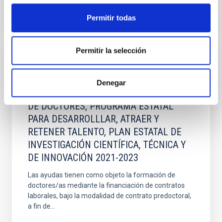
Permitir todas
Permitir la selección
SUBVENCIÓN
AYUDAS PARA CONTRATOS
Denegar
PREDOCTORALES PARA LA FORMACIÓN
DE DOCTORES, PROGRAMA ESTATAL
PARA DESARROLLLAR, ATRAER Y
RETENER TALENTO, PLAN ESTATAL DE
INVESTIGACIÓN CIENTÍFICA, TÉCNICA Y
DE INNOVACIÓN 2021-2023
Las ayudas tienen como objeto la formación de
doctores/as mediante la financiación de contratos
laborales, bajo la modalidad de contrato predoctoral,
a fin de...