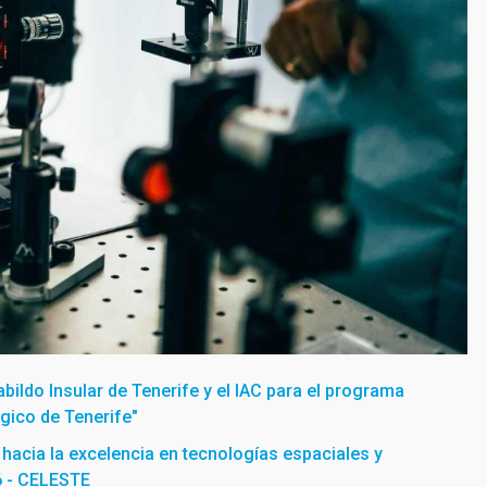
bildo Insular de Tenerife y el IAC para el programa
gico de Tenerife"
 hacia la excelencia en tecnologías espaciales y
6 - CELESTE