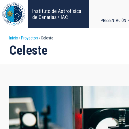
Pasar
al
Instituto de Astrofísica
contenido
de Canarias • IAC
PRESENTACIÓN
principal
Navega
Sobrescribir
Inicio
Proyectos
Celeste
principa
Celeste
enlaces
de
ayuda
a
la
navegación