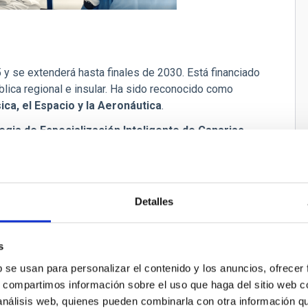
y se extenderá hasta finales de 2030. Está financiado
ica regional e insular. Ha sido reconocido como
ica, el Espacio y la Aeronáutica
.
egia de Especialización Inteligente de Canarias
n Astrofísica y Ciencias del Espacio, y subraya el impacto
cnológica en la región.
rnacional
Detalles
aboración con instituciones de referencia mundial,
s
entre National de la Recherche Scientifique (CNRS)
.
lave en:
b se usan para personalizar el contenido y los anuncios, ofrecer
s, compartimos información sobre el uso que haga del sitio web 
.
 análisis web, quienes pueden combinarla con otra información q
para la transmisión segura de datos espacio-Tierra.