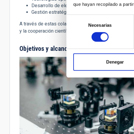
que hayan recopilado a parti
Desarrollo de elementos ópticos de ultra alta pre
Gestión estratégica y estructuración sostenible de
Selección
A través de estas colaboraciones,
CELESTE
promueve e
Necesarias
de
y la cooperación científica a largo plazo en los ámbitos
consentimiento
Objetivos y alcance
Denegar