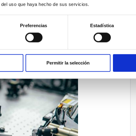
r del uso que haya hecho de sus servicios.
cisión.
 la investigación y la innovación.
l intercambio de conocimiento, la movilidad del talento
Preferencias
Estadística
 europeo e internacional.
Permitir la selección