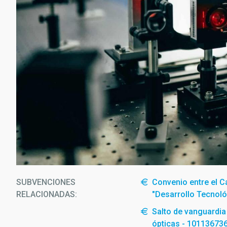
SUBVENCIONES
Convenio entre el Ca
RELACIONADAS:
"Desarrollo Tecnoló
Salto de vanguardia
ópticas - 10113673