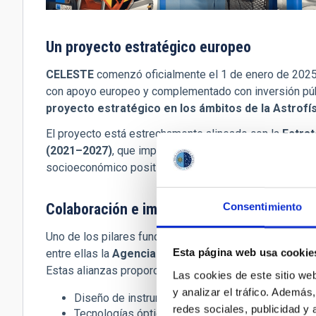
Un proyecto estratégico europeo
CELESTE
comenzó oficialmente el 1 de enero de 2025 
con apoyo europeo y complementado con inversión públ
proyecto estratégico en los ámbitos de la Astrofís
El proyecto está estrechamente alineado con la
Estrat
(2021–2027)
, que impulsa el liderazgo internacional e
socioeconómico positivo de la actividad científica y te
Colaboración e impulso a la excelencia inte
Consentimiento
Uno de los pilares fundamentales de CELESTE es su col
Esta página web usa cookie
entre ellas la
Agencia Espacial Europea (ESA)
y el
C
Estas alianzas proporcionan acceso a conocimientos c
Las cookies de este sitio we
y analizar el tráfico. Ademá
Diseño de instrumentación astronómica avanzada
redes sociales, publicidad y
Tecnologías ópticas y cuánticas de comunicación 