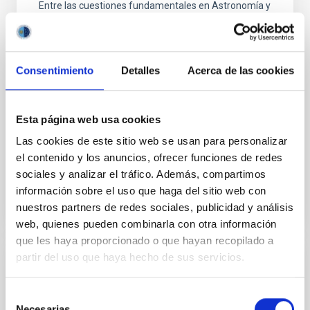
Entre las cuestiones fundamentales en Astronomía y
Astrofísica están la formación y evolución de
galaxias. Las escalas de tiempo y tamaño son tan
astronómicas que su observación en galaxias
individuales es imposible. Solo con el uso de
Consentimiento
Detalles
Acerca de las cookies
simulaciones numéricas es posible entender la
formación de estructuras cósmicas dentro del actual
marco
Esta página web usa cookies
Claudio
Dalla Vecchia
Las cookies de este sitio web se usan para personalizar
el contenido y los anuncios, ofrecer funciones de redes
En ejecución
sociales y analizar el tráfico. Además, compartimos
información sobre el uso que haga del sitio web con
nuestros partners de redes sociales, publicidad y análisis
web, quienes pueden combinarla con otra información
que les haya proporcionado o que hayan recopilado a
partir del uso que haya hecho de sus servicios.
POLMAG - Diagnóstico de la radiación
polarizada para explorar el magnetismo de
Selección
la atmósfera solar externa
Necesarias