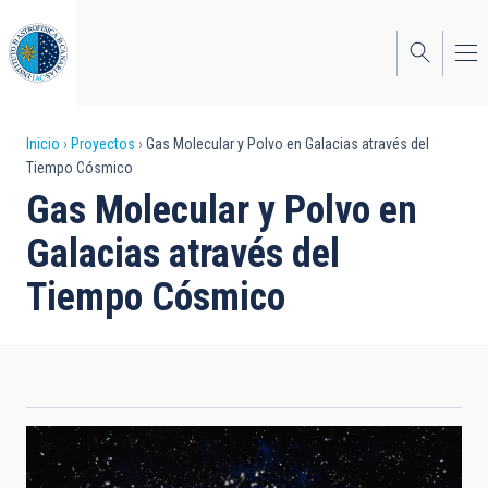
Pasar
al
contenido
principal
Sobrescribir
Inicio
Proyectos
Gas Molecular y Polvo en Galacias através del
Tiempo Cósmico
enlaces
Gas Molecular y Polvo en
de
Galacias através del
ayuda
Tiempo Cósmico
a
la
navegación