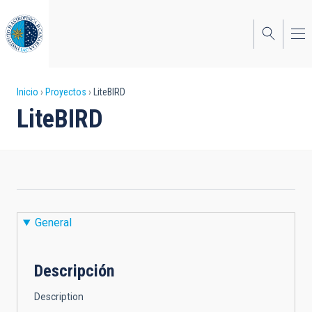
Pasar
al
contenido
principal
Sobrescribir
Inicio
Proyectos
LiteBIRD
LiteBIRD
enlaces
de
ayuda
a
la
General
navegación
Descripción
Description