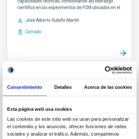
capacidades técnicas, consolidando así liderazgo
científico en los experimentos de FCM ubicados en el
José Alberto
Rubiño Martín
Cerrado
Laser Guide Star con OGS
Consentimiento
Detalles
Acerca de las cookies
El objetivo de la Estrella Guía Láser (LGS) con OGS es
crear una LGS de sodio en la mesosfera, usando el
telescopio OGS y un láser dye de sodio. Las LGSs son
Esta página web usa cookies
necesarias para los sistemas de Óptica Adaptativa
(AO) de todos los grandes telescopios del mundo,
Las cookies de este sitio web se usan para personalizar
para aumentar la cobertura del cielo de la AO y la
el contenido y los anuncios, ofrecer funciones de redes
ciencia de alta resolución espacial.
sociales y analizar el tráfico. Además, compartimos