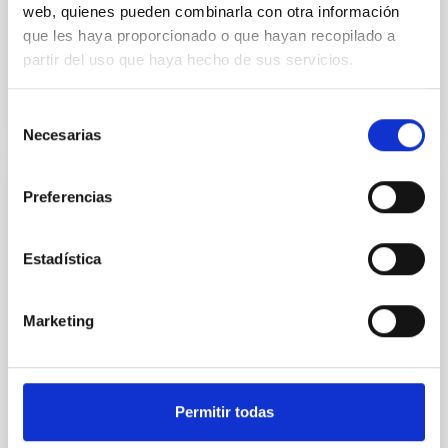
web, quienes pueden combinarla con otra información
En ejecución
que les haya proporcionado o que hayan recopilado a
partir del uso que haya hecho de sus servicios.
Selección
Necesarias
de
consentimiento
Preferencias
DIVULGACIÓN
FULLDOME
Estadística
El objetivo de este proyecto es la elaboración de
material gráfico para proyectores digitales
FULLDOME (360 grados/semiesféricos) de
Marketing
secuencias grabadas en los Observatorios de
Canarias (Observatorio
Alfredo Rafael Rosenberg González
Permitir todas
Cerrado