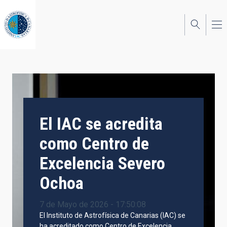
Pasar
al
contenido
principal
El IAC se acredita
como Centro de
Excelencia Severo
Ochoa
7 de Mayo de 2026 - 17:50:08
El Instituto de Astrofísica de Canarias (IAC) se
ha acreditado como Centro de Excelencia