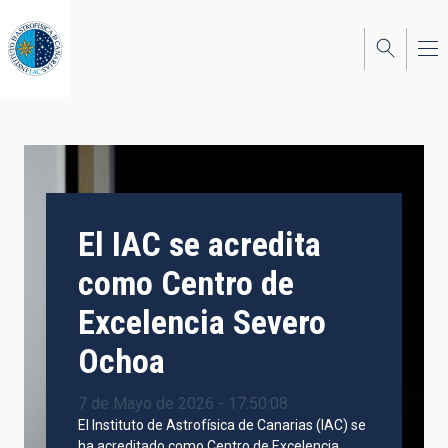
Pasar
al
contenido
principal
El IAC se acredita
como Centro de
Excelencia Severo
Ochoa
7 de Mayo de 2026 - 17:50:08
El Instituto de Astrofísica de Canarias (IAC) se
ha acreditado como Centro de Excelencia