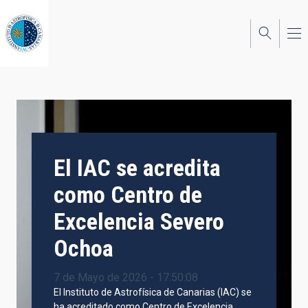
Pasar
al
contenido
principal
El IAC se acredita
como Centro de
Excelencia Severo
Ochoa
7 de Mayo de 2026 - 17:50:08
El Instituto de Astrofísica de Canarias (IAC) se
ha acreditado como Centro de Excelencia