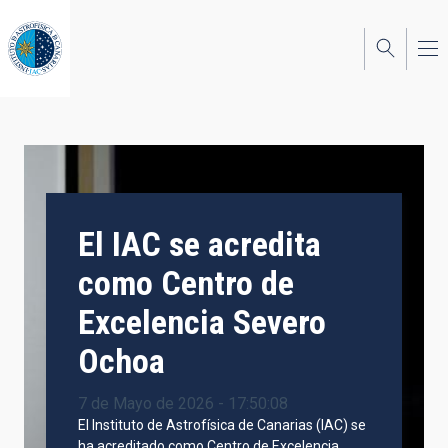
Pasar
al
contenido
principal
El IAC se acredita
como Centro de
Excelencia Severo
Ochoa
7 de Mayo de 2026 - 17:50:08
El Instituto de Astrofísica de Canarias (IAC) se
ha acreditado como Centro de Excelencia