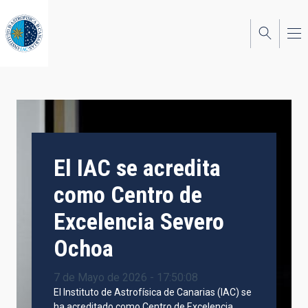
Pasar
al
contenido
principal
El IAC se acredita
como Centro de
Excelencia Severo
Ochoa
7 de Mayo de 2026 - 17:50:08
El Instituto de Astrofísica de Canarias (IAC) se
ha acreditado como Centro de Excelencia