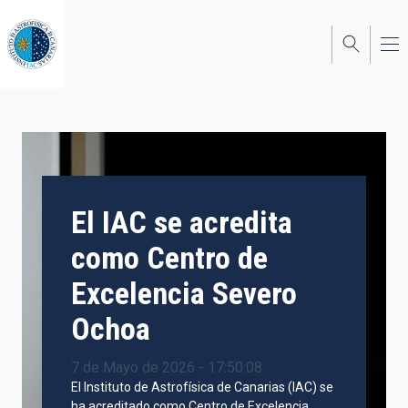
Pasar
al
contenido
principal
El IAC se acredita
como Centro de
Excelencia Severo
Ochoa
7 de Mayo de 2026 - 17:50:08
El Instituto de Astrofísica de Canarias (IAC) se
ha acreditado como Centro de Excelencia