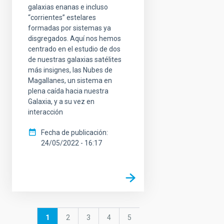
galaxias enanas e incluso
“corrientes” estelares
formadas por sistemas ya
disgregados. Aquí nos hemos
centrado en el estudio de dos
de nuestras galaxias satélites
más insignes, las Nubes de
Magallanes, un sistema en
plena caída hacia nuestra
Galaxia, y a su vez en
interacción
Fecha de publicación
24/05/2022 - 16:17
Paginación
Página
1
Página
2
Página
3
Página
4
Página
5