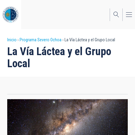
Pasar
al
contenido
principal
Sobrescribir
Inicio
Programa Severo Ochoa
La Vía Láctea y el Grupo Local
La Vía Láctea y el Grupo
enlaces
Local
de
ayuda
a
la
navegación