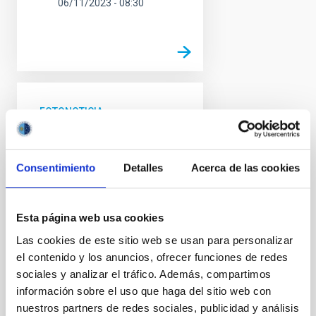
06/11/2023 - 08:30
FOTONOTICIA
El espectrógrafo WEAVE
del Telescopio William
Consentimiento
Detalles
Acerca de las cookies
Herschel captura su
primera luz en el ORM
El Grupo de Telescopios Isaac
Esta página web usa cookies
Newton (ING) y el equipo del
Las cookies de este sitio web se usan para personalizar
instrumento WEAVE presentan
el contenido y los anuncios, ofrecer funciones de redes
las primeras observaciones con
sociales y analizar el tráfico. Además, compartimos
este nuevo instrumento; se
trata de un potente
información sobre el uso que haga del sitio web con
espectrógrafo multifibra de
nuestros partners de redes sociales, publicidad y análisis