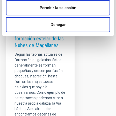
Permitir la selección
RESULTADO DE
INVESTIGACIÓN
La danza sincronizada de
Denegar
la historia de la
formación estelar de las
Nubes de Magallanes
Según las teorías actuales de
formación de galaxias, éstas
generalmente se forman
pequeñas y crecen por fusión,
choques, y acreción, hasta
formar las majestuosas
galaxias que hoy día
observamos. Como ejemplo de
este proceso podemos citar a
nuestra propia galaxia, la Vía
Láctea. A su alrededor
encontramos decenas de