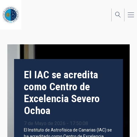
Pasar
al
contenido
principal
El IAC se acredita
como Centro de
Excelencia Severo
Ochoa
7 de Mayo de 2026 - 17:50:08
El Instituto de Astrofísica de Canarias (IAC) se
ha acreditado como Centro de Excelencia