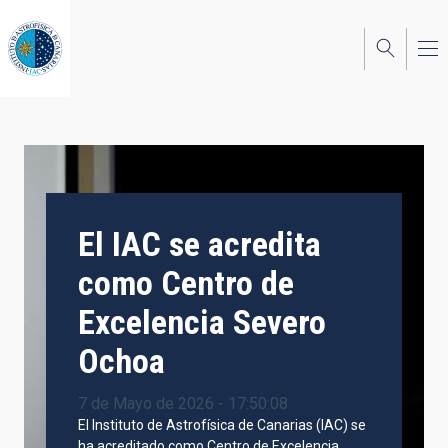
Pasar
al
contenido
principal
El IAC se acredita
como Centro de
Excelencia Severo
Ochoa
7 de Mayo de 2026 - 17:50:08
El Instituto de Astrofísica de Canarias (IAC) se
ha acreditado como Centro de Excelencia