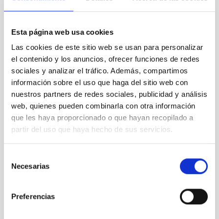
VIGENCIA
Esta página web usa cookies
VIGENTE
Las cookies de este sitio web se usan para personalizar
ÁMBITO
el contenido y los anuncios, ofrecer funciones de redes
NACIONAL
sociales y analizar el tráfico. Además, compartimos
TIPO DE FINANCIACIÓN
información sobre el uso que haga del sitio web con
PRIVADA
nuestros partners de redes sociales, publicidad y análisis
ESTADO
web, quienes pueden combinarla con otra información
CONCEDIDA
que les haya proporcionado o que hayan recopilado a
partir del uso que haya hecho de sus servicios.
Selección
Necesarias
de
consentimiento
Preferencias