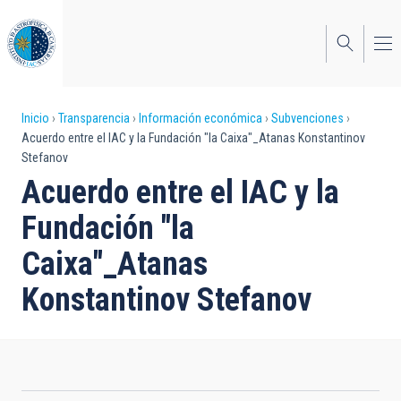
Pasar
al
contenido
principal
Sobrescribir
Inicio
Transparencia
Información económica
Subvenciones
Acuerdo entre el IAC y la Fundación "la Caixa"_Atanas Konstantinov
enlaces
Stefanov
de
Acuerdo entre el IAC y la
ayuda
Fundación "la
a
Caixa"_Atanas
la
Konstantinov Stefanov
navegación