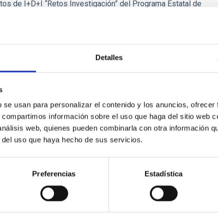
tos de I+D+I “Retos Investigación” del Programa Estatal de
os de la Sociedad, respectivamente, en su convocatoria 2020,
un proyecto de I+D que se ejecute en un centro de I+D que
 de Apoyo a Centros de Excelencia Severo Ochoa y Unidades
Innovación y Universidades, correspondientes a 2017, 2018,
Detalles
le dentro de una línea de investigación prioritaria para el
y Tecnología Agraria y Alimentaria y que se ejecute en un centro
pendiente de una Comunidad Autónoma, y participante en la
s
.
b se usan para personalizar el contenido y los anuncios, ofrecer
s, compartimos información sobre el uso que haga del sitio web 
ión laboral, durante un periodo de orientación postdoctoral (en
 análisis web, quienes pueden combinarla con otra información q
a de 12 meses, de aquellos doctorandos que obtengan el
r del uso que haya hecho de sus servicios.
inicio de la ayuda predoctoral, teniendo en cuenta que, en
48 meses.
Preferencias
Estadística