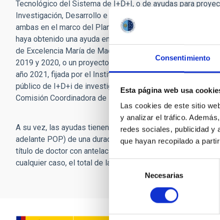
Tecnológico del Sistema de I+D+I, o de ayudas para proyec
Investigación, Desarrollo e Innovación Orientada a los Ret
ambas en el marco del Plan Estatal de I+D+I 2017-2020, o 
haya obtenido una ayuda en el marco de las convocatorias
de Excelencia María de Maeztu, del Ministerio de Ciencia, 
Consentimiento
2019 y 2020, o un proyectos de investigación que se desarrol
año 2021, fijada por el Instituto Nacional de Investigación 
público de I+D+i de investigación agraria y alimentaria, de
Esta página web usa cookie
Comisión Coordinadora de Investigación Agraria INIA-CCAA
Las cookies de este sitio we
y analizar el tráfico. Ademá
A su vez, las ayudas tienen por objeto financiar la contratac
redes sociales, publicidad y
adelante POP) de una duración mínima de 6 meses y máxim
que hayan recopilado a parti
título de doctor con antelación al mes 43 a contar desde el 
cualquier caso, el total de la ayuda no puede exceder los 
Selección
Necesarias
de
consentimiento