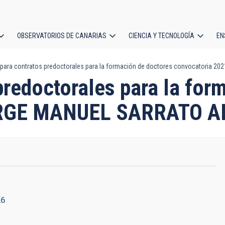
OBSERVATORIOS DE CANARIAS
CIENCIA Y TECNOLOGÍA
EN
ción
para contratos predoctorales para la formación de doctores convocatoria 
l
predoctorales para la for
JORGE MANUEL SARRATO A
26