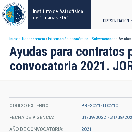
Pasar
al
Instituto de Astrofísica
contenido
de Canarias • IAC
PRESENTACIÓN
principal
Navega
Sobrescribir
Inicio
Transparencia
Información económica
Subvenciones
Ayudas 
principa
Ayudas para contratos 
enlaces
convocatoria 2021. 
de
ayuda
a
la
CÓDIGO EXTERNO
PRE2021-100210
FECHA DE VIGENCIA
01/09/2022 - 31/08/20
navegación
AÑO DE CONVOCATORIA
2021