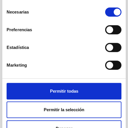
Selección
Necesarias
de
consentimiento
Preferencias
OSIRIS
Estadística
OSIRIS Nasmyth-B
Instrumento
Imagen
Espectrógrafo
Marketing
VIGENCIA
NO VIGENTE
Permitir todas
ÁMBITO
NACIONAL
Permitir la selección
TIPO DE FINANCIACIÓN
PÚBLICA