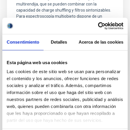
multirendija, que se pueden combinar con la
capacidad de charge shuffling y filtros sintonizables.
Para espectroscopía multiobjeto dispone de un
cargador de máscaras de plano focal.
Jorge
Cepa Nogue
Consentimiento
Detalles
Acerca de las cookies
En ejecución
Esta página web usa cookies
Las cookies de este sitio web se usan para personalizar
el contenido y los anuncios, ofrecer funciones de redes
Instalaciones relacionadas
sociales y analizar el tráfico. Además, compartimos
información sobre el uso que haga del sitio web con
nuestros partners de redes sociales, publicidad y análisis
web, quienes pueden combinarla con otra información
que les haya proporcionado o que hayan recopilado a
partir del uso que haya hecho de sus servicios.