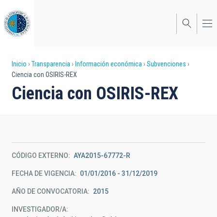
Pasar
al
contenido
principal
Sobrescribir
Inicio
Transparencia
Información económica
Subvenciones
Ciencia con OSIRIS-REX
enlaces
Ciencia con OSIRIS-REX
de
ayuda
a
la
CÓDIGO EXTERNO
AYA2015-67772-R
navegación
FECHA DE VIGENCIA
01/01/2016 - 31/12/2019
AÑO DE CONVOCATORIA
2015
INVESTIGADOR/A