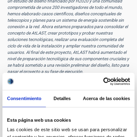
un estudio de diseño financiado por H2020 y una comunidad
comprometida de unos 200 investigadores de todo el mundo,
hemos elaborado casos científicos, diseños conceptuales de
telescopios y planes para un sistema de energía sostenible sin
conexión a la red. Ahora estamos preparados para consolidar el
concepto de AtLAST, crear prototipos y probar nuestras
soluciones tecnológicas, realizar una evaluación completa del
ciclo de vida de la instalación y ampliar nuestra comunidad de
usuarios. Al final de este proyecto, AtLAST habrá aumentado el
nivel de preparación tecnológica de sus componentes cruciales y
se habrá sometido a una revisión preliminar del diseño, listo para
pasar el proyecto a su fase de ejecución.
VIGENCIA
VIGENTE
Consentimiento
Detalles
Acerca de las cookies
ÁMBITO
EUROPEO
Esta página web usa cookies
TIPO DE FINANCIACIÓN
PÚBLICA
Las cookies de este sitio web se usan para personalizar
el contenido y los anuncios, ofrecer funciones de redes