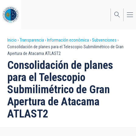
Pasar
al
contenido
principal
Sobrescribir
Inicio
Transparencia
Información económica
Subvenciones
Consolidación de planes para el Telescopio Submilimétrico de Gran
enlaces
Apertura de Atacama ATLAST2
de
Consolidación de planes
ayuda
para el Telescopio
a
Submilimétrico de Gran
la
Apertura de Atacama
navegación
ATLAST2