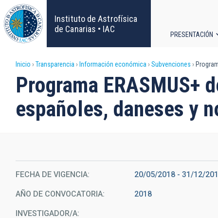
Pasar
al
Instituto de Astrofísica
contenido
de Canarias • IAC
PRESENTACIÓN
principal
Navega
Sobrescribir
Inicio
Transparencia
Información económica
Subvenciones
Program
principa
Programa ERASMUS+ de i
enlaces
españoles, daneses y 
de
ayuda
a
la
FECHA DE VIGENCIA
20/05/2018 - 31/12/20
AÑO DE CONVOCATORIA
2018
navegación
INVESTIGADOR/A