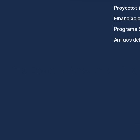
Proyectos i
Financiaci
Programa 
Amigos del
PostFooter > Newsletter link