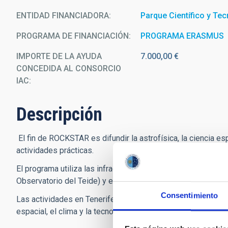
ENTIDAD FINANCIADORA
Parque Científico y Tec
PROGRAMA DE FINANCIACIÓN
PROGRAMA ERASMUS
IMPORTE DE LA AYUDA
7.000,00 €
CONCEDIDA AL CONSORCIO
IAC
Descripción
El fin de ROCKSTAR es difundir la astrofísica, la ciencia esp
actividades prácticas.
El programa utiliza las infraestructuras científicas educat
Observatorio del Teide) y en Noruega (Andøya Space Center
Consentimiento
Las actividades en Tenerife se centran en la astrofísica y la
espacial, el clima y la tecnología (la actividad del Sol y su re