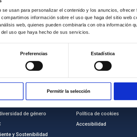
s
b se usan para personalizar el contenido y los anuncios, ofrecer
s, compartimos información sobre el uso que haga del sitio web 
 análisis web, quienes pueden combinarla con otra información q
r del uso que haya hecho de sus servicios.
Preferencias
Estadística
INSTITUCIONAL
PORTAL DEL IAC
n
Mapa web
Permitir la selección
cia
Políticas de privacidad
o y política antifraude
Aviso legal
diversidad de género
Política de cookies
C
Accesibilidad
ente y Sostenibilidad