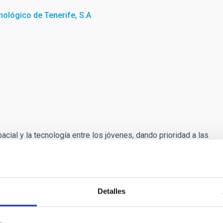
nológico de Tenerife, S.A
acial y la tecnología entre los jóvenes, dando prioridad a las
ivas ubicadas en Tenerife (Museo de la Ciencia y el Cosmos y
).
Detalles
 tecnología (el Sol como estrella) y en Andøya en la física
lación con la Tierra).