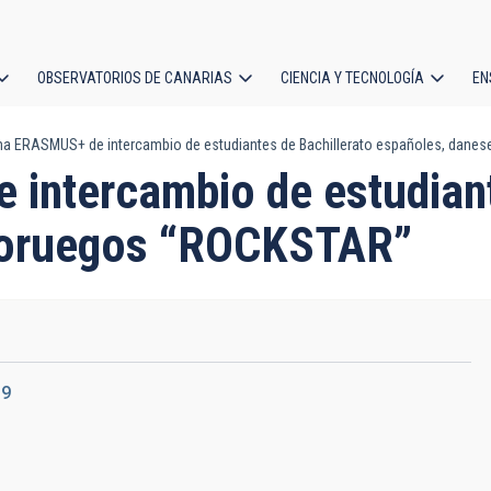
OBSERVATORIOS DE CANARIAS
CIENCIA Y TECNOLOGÍA
EN
ción
a ERASMUS+ de intercambio de estudiantes de Bachillerato españoles, dane
l
ntercambio de estudiant
noruegos “ROCKSTAR”
19