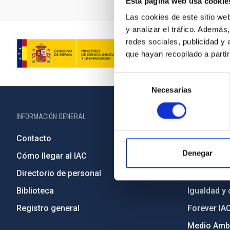
Esta página web usa cookie
Las cookies de este sitio we
y analizar el tráfico. Ademá
redes sociales, publicidad y
que hayan recopilado a parti
Selección
Necesarias
de
consentimiento
INFORMACIÓN GENERAL
INFORMACIÓN 
Contacto
Legislació
Denegar
Cómo llegar al IAC
Transparen
Directorio de personal
Código étic
Biblioteca
Igualdad y 
Registro general
Forever IA
Medio Ambi