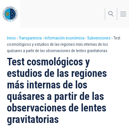
Pasar
al
contenido
principal
Sobrescribir
Inicio
Transparencia
Información económica
Subvenciones
Test
cosmológicos y estudios de las regiones más internas de los
enlaces
quásares a partir de las observaciones de lentes gravitatorias
de
Test cosmológicos y
ayuda
estudios de las regiones
a
más internas de los
la
quásares a partir de las
navegación
observaciones de lentes
gravitatorias