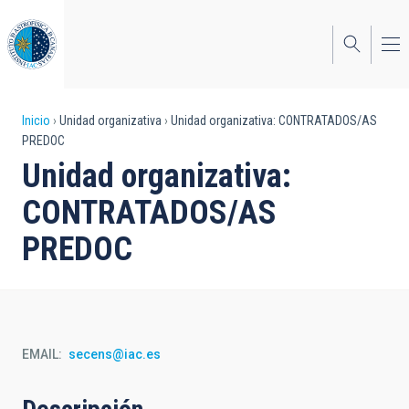
Pasar
al
contenido
principal
Sobrescribir
Inicio
Unidad organizativa
Unidad organizativa: CONTRATADOS/AS
PREDOC
enlaces
Unidad organizativa:
de
CONTRATADOS/AS
ayuda
PREDOC
a
la
navegación
EMAIL
secens@iac.es