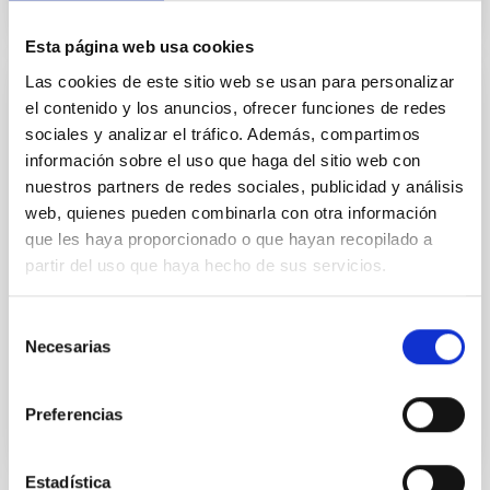
Esta página web usa cookies
Las cookies de este sitio web se usan para personalizar
el contenido y los anuncios, ofrecer funciones de redes
EMPLEO
sociales y analizar el tráfico. Además, compartimos
Tres Contratos Predoctorales en el marco
información sobre el uso que haga del sitio web con
del Proyecto "Substellar European
nuestros partners de redes sociales, publicidad y análisis
Research Council Advanced Grant" (PS-
web, quienes pueden combinarla con otra información
2023-047)
que les haya proporcionado o que hayan recopilado a
partir del uso que haya hecho de sus servicios.
TRES CONTRATOS PRE-DOCTORALES EN EL IAC
(Ref. PS-2023-047) El IAC (Tenerife) anuncia TRES
contratos pre-doctorales en Astrofísica en el marco
Selección
del proyecto de...
Necesarias
de
consentimiento
Preferencias
Estadística