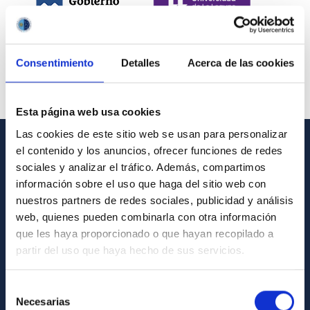
Consentimiento
Detalles
Acerca de las cookies
Esta página web usa cookies
Las cookies de este sitio web se usan para personalizar
el contenido y los anuncios, ofrecer funciones de redes
INFORMACIÓN GENERAL
sociales y analizar el tráfico. Además, compartimos
información sobre el uso que haga del sitio web con
Contacto
nuestros partners de redes sociales, publicidad y análisis
Cómo llegar al IAC
web, quienes pueden combinarla con otra información
que les haya proporcionado o que hayan recopilado a
Directorio de personal
partir del uso que haya hecho de sus servicios.
Biblioteca
Registro general
Selección
Necesarias
de