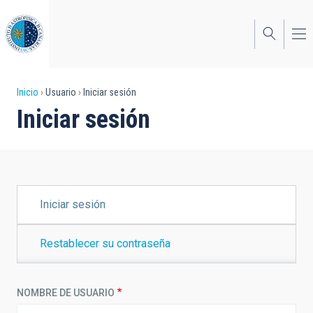
Pasar
al
contenido
principal
Sobrescribir
Inicio
Usuario
Iniciar sesión
Iniciar sesión
enlaces
de
ayuda
a
SOLAPAS
Iniciar sesión
PRINCIPALES
la
navegación
Restablecer su contraseña
NOMBRE DE USUARIO