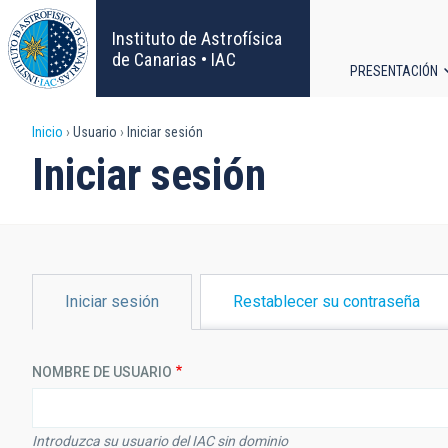
Pasar
al
Instituto de Astrofísica
contenido
de Canarias • IAC
PRESENTACIÓN
principal
Navega
Sobrescribir
Inicio
Usuario
Iniciar sesión
principa
Iniciar sesión
enlaces
de
ayuda
SOLAPAS
Iniciar sesión
Restablecer su contraseña
PRINCIPALES
a
la
NOMBRE DE USUARIO
navegación
Introduzca su usuario del IAC sin dominio