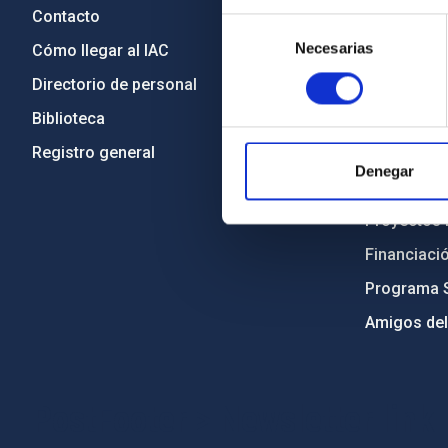
Contacto
Legislació
Selección
Necesarias
de
Cómo llegar al IAC
Transparen
consentimiento
Directorio de personal
Código étic
Biblioteca
Igualdad y 
Registro general
Forever IA
Denegar
Medio Ambi
Proyectos i
Financiaci
Programa 
Amigos del
PostFooter > Newsletter link