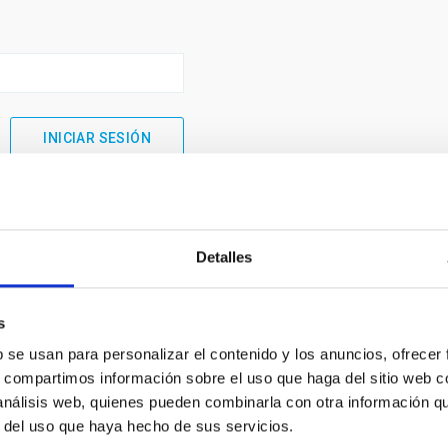
Detalles
s
b se usan para personalizar el contenido y los anuncios, ofrecer
s, compartimos información sobre el uso que haga del sitio web 
 análisis web, quienes pueden combinarla con otra información q
INSTITUCIONAL
PORTAL DEL IAC
r del uso que haya hecho de sus servicios.