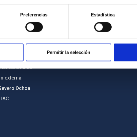
n
Mapa web
Preferencias
Estadística
cia
Políticas de privacidad
o y política antifraude
Aviso legal
diversidad de género
Política de cookies
C
Accesibilidad
Permitir la selección
ente y Sostenibilidad
nstitucionales
ón externa
Severo Ochoa
 IAC