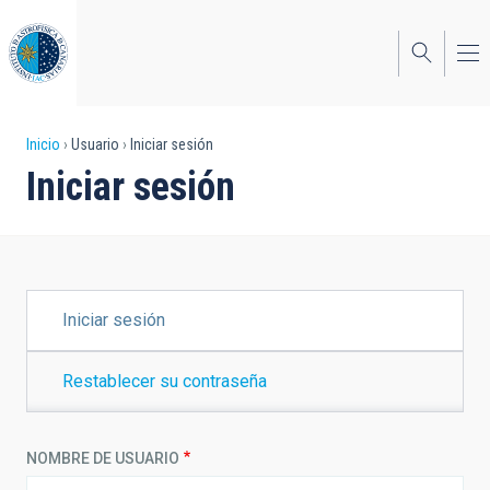
Pasar
al
contenido
principal
Sobrescribir
Inicio
Usuario
Iniciar sesión
Iniciar sesión
enlaces
de
ayuda
a
SOLAPAS
Iniciar sesión
PRINCIPALES
la
navegación
Restablecer su contraseña
NOMBRE DE USUARIO