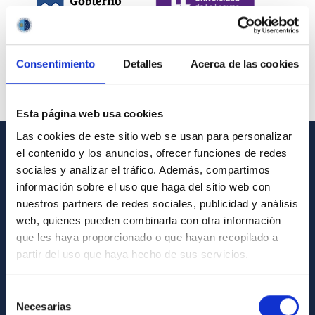
Consentimiento
Detalles
Acerca de las cookies
Esta página web usa cookies
Las cookies de este sitio web se usan para personalizar
el contenido y los anuncios, ofrecer funciones de redes
INFORMACIÓN GENERAL
sociales y analizar el tráfico. Además, compartimos
información sobre el uso que haga del sitio web con
Contacto
nuestros partners de redes sociales, publicidad y análisis
Cómo llegar al IAC
web, quienes pueden combinarla con otra información
que les haya proporcionado o que hayan recopilado a
Directorio de personal
partir del uso que haya hecho de sus servicios.
Biblioteca
Registro general
Selección
Necesarias
de