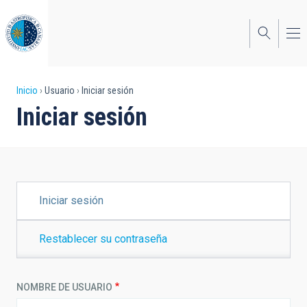
Pasar
al
contenido
principal
Sobrescribir
Inicio
Usuario
Iniciar sesión
Iniciar sesión
enlaces
de
ayuda
a
SOLAPAS
Iniciar sesión
PRINCIPALES
la
navegación
Restablecer su contraseña
NOMBRE DE USUARIO