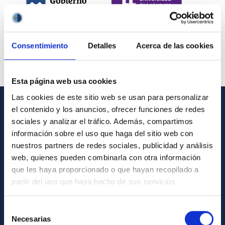
Consentimiento
Detalles
Acerca de las cookies
Esta página web usa cookies
Las cookies de este sitio web se usan para personalizar
el contenido y los anuncios, ofrecer funciones de redes
INFORMACIÓN GENERAL
sociales y analizar el tráfico. Además, compartimos
información sobre el uso que haga del sitio web con
Contacto
nuestros partners de redes sociales, publicidad y análisis
Cómo llegar al IAC
web, quienes pueden combinarla con otra información
que les haya proporcionado o que hayan recopilado a
Directorio de personal
partir del uso que haya hecho de sus servicios.
Biblioteca
Registro general
Selección
Necesarias
de