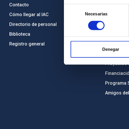
Contacto
Legislació
Selección
Necesarias
de
Cómo llegar al IAC
Transparen
consentimiento
Directorio de personal
Código étic
Biblioteca
Igualdad y 
Registro general
Forever IA
Denegar
Medio Ambi
Proyectos i
Financiaci
Programa 
Amigos del
PostFooter > Newsletter link