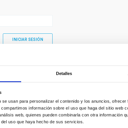
Detalles
s
b se usan para personalizar el contenido y los anuncios, ofrecer
s, compartimos información sobre el uso que haga del sitio web 
 análisis web, quienes pueden combinarla con otra información q
INSTITUCIONAL
PORTAL DEL IAC
r del uso que haya hecho de sus servicios.