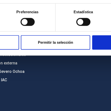
n
Mapa web
Preferencias
Estadística
cia
Políticas de privacidad
o y política antifraude
Aviso legal
diversidad de género
Política de cookies
C
Accesibilidad
Permitir la selección
ente y Sostenibilidad
nstitucionales
ón externa
Severo Ochoa
 IAC