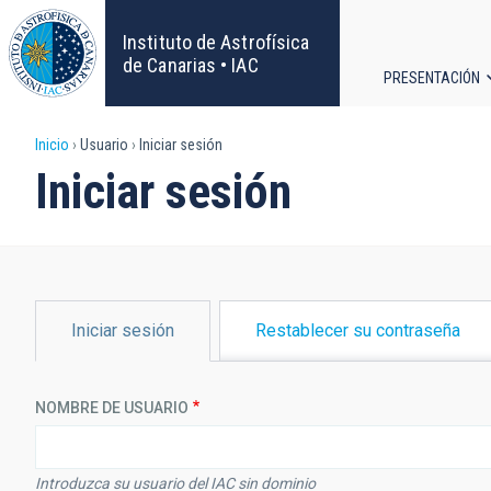
Pasar
al
Instituto de Astrofísica
contenido
de Canarias • IAC
PRESENTACIÓN
principal
Navega
Sobrescribir
Inicio
Usuario
Iniciar sesión
principa
Iniciar sesión
enlaces
de
ayuda
SOLAPAS
Iniciar sesión
Restablecer su contraseña
PRINCIPALES
a
la
NOMBRE DE USUARIO
navegación
Introduzca su usuario del IAC sin dominio